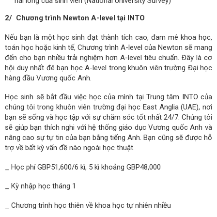
hài lòng của sinh viên (National University Survey)
2/ Chương trình Newton A-level tại INTO
Nếu bạn là một học sinh đạt thành tích cao, đam mê khoa học,
toán học hoặc kinh tế, Chương trình A-level của Newton sẽ mang
đến cho bạn nhiều trải nghiệm hơn A-level tiêu chuẩn. Đây là cơ
hội duy nhất đê bạn học A-level trong khuôn viên trường Đại học
hàng đầu Vương quốc Anh.
Học sinh sẽ bắt đầu việc học của mình tại Trung tâm INTO của
chúng tôi trong khuôn viên trường đại học East Anglia (UAE), nơi
bạn sẽ sống và học tập với sự chăm sóc tốt nhất 24/7. Chúng tôi
sẽ giúp bạn thích nghi với hệ thống giáo dục Vương quốc Anh và
nâng cao sự tự tin của bạn bằng tiếng Anh. Bạn cũng sẽ được hỗ
trợ về bất kỳ vấn đề nào ngoài học thuật.
_ Học phí GBP51,600/6 kì, 5 kì khoảng GBP48,000
_ Kỳ nhập học tháng 1
_ Chương trình học thiên về khoa học tự nhiên nhiều