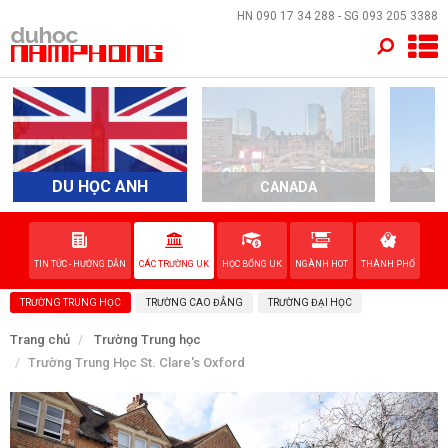
×
HN
090 17 34 288
- SG
093 205 3388
TRANG CHỦ
QUỐC GIA
EVENTS
DU HỌC ANH
CANADA
A
DỊCH VỤ
TIN TỨC - HƯỚNG DẪN
CÁC TRƯỜNG UK
HỌC BỔNG UK
NGÀNH HOT
THÀNH PHỐ
VỀ NAM PHONG
TRƯỜNG TRUNG HỌC
TRƯỜNG CAO ĐẲNG
TRƯỜNG ĐẠI HỌC
LIÊN HỆ
Trang chủ
Trường Trung học
Trường Trung Học St. Clare's Oxford