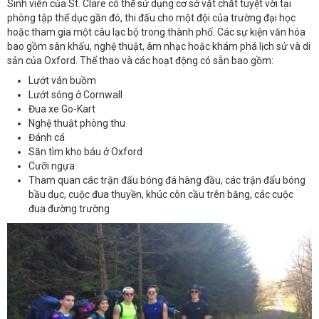
Sinh viên của St. Clare có thể sử dụng cơ sở vật chất tuyệt vời tại
phòng tập thể dục gần đó, thi đấu cho một đội của trường đại học
hoặc tham gia một câu lạc bộ trong thành phố. Các sự kiện văn hóa
bao gồm sân khấu, nghệ thuật, âm nhạc hoặc khám phá lịch sử và di
sản của Oxford. Thể thao và các hoạt động có sẵn bao gồm:
Lướt ván buồm
Lướt sóng ở Cornwall
Đua xe Go-Kart
Nghệ thuật phòng thu
Đánh cá
Săn tìm kho báu ở Oxford
Cưỡi ngựa
Tham quan các trận đấu bóng đá hàng đầu, các trận đấu bóng
bầu dục, cuộc đua thuyền, khúc côn cầu trên băng, các cuộc
đua đường trường