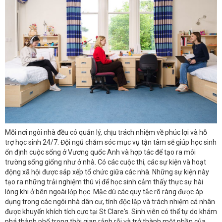
Mỗi nơi ngôi nhà đều có quản lý, chịu trách nhiệm về phúc lợi và hỗ
trợ học sinh 24/7. Đội ngũ chăm sóc mục vụ tận tâm sẽ giúp học sinh
ổn định cuộc sống ở Vương quốc Anh và hợp tác để tạo ra môi
trường sống giống như ở nhà. Có các cuộc thi, các sự kiện và hoạt
động xã hội được sắp xếp tổ chức giữa các nhà. Những sự kiện này
tạo ra những trải nghiệm thú vị để học sinh cảm thấy thực sự hài
lòng khi ở bên ngoài lớp học. Mặc dù các quy tắc rõ ràng được áp
dụng trong các ngôi nhà dân cư, tính độc lập và trách nhiệm cá nhân
được khuyến khích tích cực tại St Clare's. Sinh viên có thể tự do khám
phá thành phố trong thời gian rảnh rỗi và trở thành một phần của