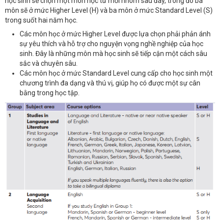
học sinh sẽ chọn một môn học từ mỗi nhóm sau đây, trong đó ba
môn sẽ ở mức Higher Level (H) và ba môn ở mức Standard Level (S)
trong suốt hai năm học.
Các môn học ở mức Higher Level được lựa chọn phải phản ánh
sự yêu thích và hỗ trợ cho nguyện vọng nghề nghiệp của học
sinh. Đây là những môn mà học sinh sẽ tiếp cận một cách sâu
sắc và chuyên sâu.
Các môn học ở mức Standard Level cung cấp cho học sinh một
chương trình đa dạng và thú vị, giúp họ có được một sự cân
bằng trong học tập.