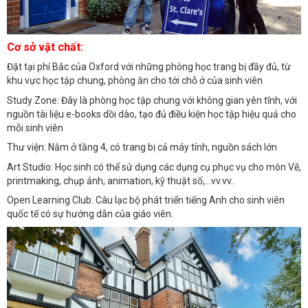
Cơ sở vật chất:
Đặt tại phí Bắc của Oxford với những phòng học trang bị đầy đủ, từ
khu vực học tập chung, phòng ăn cho tới chỗ ở của sinh viên
Study Zone: Đây là phòng học tập chung với không gian yên tĩnh, với
nguồn tài liệu e-books dồi dào, tạo đủ điều kiện học tập hiệu quả cho
mỗi sinh viên
Thư viện: Nằm ở tầng 4, có trang bị cả máy tính, nguồn sách lớn
Art Studio: Học sinh có thể sử dụng các dụng cụ phục vụ cho môn Vẽ,
printmaking, chụp ảnh, animation, kỹ thuật số,...vv.vv..
Open Learning Club: Câu lạc bộ phát triển tiếng Anh cho sinh viên
quốc tế có sự hướng dẫn của giáo viên.