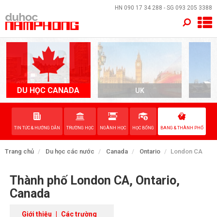
×
HN
090 17 34 288
- SG
093 205 3388
TRANG CHỦ
QUỐC GIA
EVENTS
DU HỌC CANADA
UK
A
DỊCH VỤ
TIN TỨC & HƯỚNG DẪN
TRƯỜNG HỌC
NGÀNH HỌC
HỌC BỔNG
BANG & THÀNH PHỐ
VỀ NAM PHONG
Trang chủ
Du học các nước
Canada
Ontario
London CA
LIÊN HỆ
Thành phố London CA, Ontario,
Canada
Giới thiệu
|
Các trường