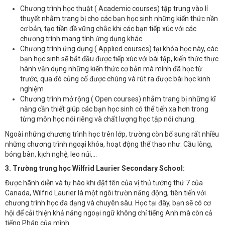
Chương trình học thuật ( Academic courses) tập trung vào lí
thuyết nhằm trang bị cho các bạn học sinh những kiến thức nền
cơ bản, tạo tiền đề vững chắc khi các bạn tiếp xúc với các
chương trình mang tính ứng dụng khác
Chương trình ứng dụng ( Applied courses) tại khóa học này, các
bạn học sinh sẽ bắt đầu được tiếp xúc với bài tập, kiến thức thực
hành vận dụng những kiến thức cơ bản mà mình đã học từ
trước, qua đó củng cố được chúng và rút ra được bài học kinh
nghiệm
Chương trình mở rộng ( Open courses) nhằm trang bị những kĩ
năng cần thiết giúp các bạn học sinh có thể tiến xa hơn trong
từng môn học nói riêng và chất lượng học tập nói chung.
Ngoài những chương trình học trên lớp, trường còn bổ sung rất nhiều
những chương trình ngoại khóa, hoạt động thể thao như: Cầu lông,
bóng bàn, kịch nghệ, leo núi,...
3. Trường trung học Wilfrid Laurier Secondary School:
Được hãnh diễn và tự hào khi đặt tên của vị thủ tướng thứ 7 của
Canada, Wilfrid Laurier là một ngôi trườn năng động, tiên tiến với
chương trình học đa dạng và chuyên sâu. Học tại đây, bạn sẽ có cơ
hội để cải thiện khả năng ngoại ngữ không chỉ tiếng Anh mà còn cả
tiếng Pháp của mình.