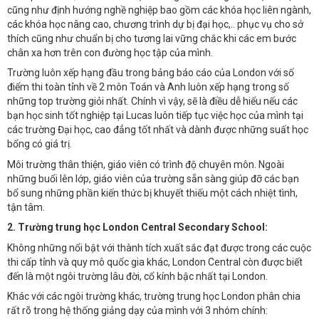
cũng như định hướng nghề nghiệp bao gồm các khóa học liên ngành,
các khóa học nâng cao, chương trình dự bị đại học,.. phục vụ cho sở
thích cũng như chuẩn bị cho tương lai vững chắc khi các em bước
chân xa hơn trên con đường học tập của mình.
Trường luôn xếp hạng đầu trong bảng báo cáo của London với số
điểm thi toàn tỉnh về 2 môn Toán và Anh luôn xếp hạng trong số
những top trường giỏi nhất. Chính vì vậy, sẽ là điều dễ hiểu nếu các
bạn học sinh tốt nghiệp tại Lucas luôn tiếp tục việc học của mình tại
các trường Đại học, cao đẳng tốt nhất và dành được những suất học
bổng có giá trị.
Môi trường thân thiện, giáo viên có trình độ chuyên môn. Ngoài
những buổi lên lớp, giáo viên của trường sẵn sàng giúp đỡ các bạn
bổ sung những phần kiến thức bị khuyết thiếu một cách nhiệt tình,
tận tâm.
2. Trường trung học London Central Secondary School:
Không những nổi bật với thành tích xuất sắc đạt được trong các cuộc
thi cấp tỉnh và quy mô quốc gia khác, London Central còn được biết
đến là một ngôi trường lâu đời, cổ kính bậc nhất tại London.
Khác với các ngôi trường khác, trường trung học London phân chia
rất rõ trong hệ thống giảng dạy của mình với 3 nhóm chính: