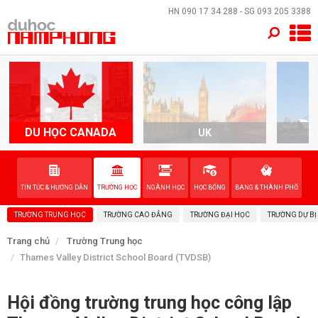
×
HN
090 17 34 288
- SG
093 205 3388
TRANG CHỦ
QUỐC GIA
EVENTS
DU HỌC CANADA
UK
A
DỊCH VỤ
TIN TỨC & HƯỚNG DẪN
TRƯỜNG HỌC
NGÀNH HỌC
HỌC BỔNG
BANG & THÀNH PHỐ
VỀ NAM PHONG
TRƯỜNG TRUNG HỌC
TRƯỜNG CAO ĐẲNG
TRƯỜNG ĐẠI HỌC
TRƯỜNG DỰ BỊ
LIÊN HỆ
Trang chủ
Trường Trung học
Thames Valley District School Board (TVDSB)
Hội đồng trường trung học công lập