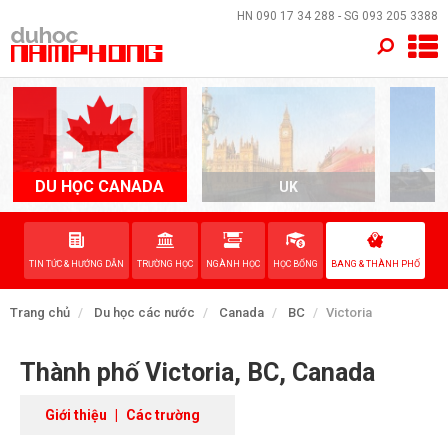
×
HN
090 17 34 288
- SG
093 205 3388
TRANG CHỦ
QUỐC GIA
EVENTS
DU HỌC CANADA
UK
A
DỊCH VỤ
TIN TỨC & HƯỚNG DẪN
TRƯỜNG HỌC
NGÀNH HỌC
HỌC BỔNG
BANG & THÀNH PHỐ
VỀ NAM PHONG
Trang chủ
Du học các nước
Canada
BC
Victoria
LIÊN HỆ
Thành phố Victoria, BC, Canada
Giới thiệu
|
Các trường