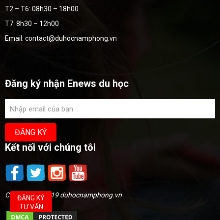
T2 – T6: 08h30 – 18h00
T7: 8h30 – 12h00
Email: contact@duhocnamphong.vn
Đăng ký nhận Enews du học
Kết nối với chúng tôi
Copyright @2019 duhocnamphong.vn
ĐĂNG KÝ
TƯ VẤN