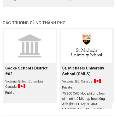
CÁC TRƯỜNG CÙNG THÀNH PHỐ
Sooke Schools District
St. Michaels University
#62
School (SMUS)
Victoria, British Columbia,
Victoria, BC, Canada
Canada
Private
Public
75.360 CAD Học phí cho học
sinh nội trú kết hợp học tiếng
Anh (lớp 11-12): 80.360
CAD/(lớp 9-10): 86.360 CAD