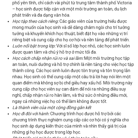
phố yên tĩnh, chỉ cách vài phút từ trung tâm thành phố Victoria
– học sinh được tiếp cận với một môi trường an toàn, du lịch
phát triển và đa dạng văn hóa.
Học tập theo cách riêng:
Các giáo viên của trường hiểu được
mong muốn của học sinh và dễ dàng châm ngòi cho trí tưởng
tưởng và khuyến khích học thuật; biết đặt họ vào những vị trí
riêng biệt và cung cấp cho họ cơ hội và nền tảng để phát triển.
Luôn nổi bật trong lớp:
Với sĩ số lớp học nhỏ, các học sinh luôn
được quan tâm và chú ý hỗ trợ ở mức tối đa.
Học cách chấp nhận rủi ro và sai lầm:
Một môi trường học tập
an toàn, nuôi dưỡng và hỗ trợ chính là nền tảng cho việc học tập
thành công. Các học sinh luôn được tôn trọng và tôn trọng lẫn
nhau. Học sinh có thể cung cấp một câu trả lời hay nói lên một
quan điểm mà không sợ bị chế giễu hay xấu hổ. Môi trường này
cung cấp cho học viên sự can đảm để nói ra những điều suy
nghĩ, chấp nhận rủi ro hàn lâm, và thử sức ở những điều mới,
ngay cả những việc họ có thể làm không được tốt.
Là thành viên của một cộng đồng gắn kết
Học đi đôi với hành:
Chương trình học được hỗ trợ bởi các
chương trình thực nghiệm cung cấp các cơ hội có ý nghĩa cho
học sinh áp dụng kiến thức của mình và nhìn thấy giá trị của
những gì họ học được trong lớp học.