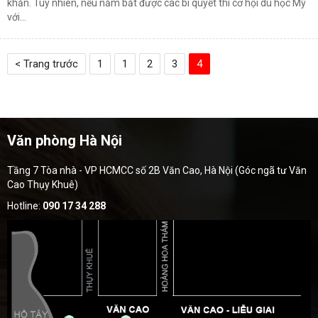
khăn. Tuy nhiên, nếu nắm bắt được các bí quyết thì cơ hội du học Mỹ
với...
< Trang trước
1
1
2
3
4
Văn phòng Hà Nội
Tầng 7 Tòa nhà - VP HCMCC số 2B Văn Cao, Hà Nội (Góc ngã tư Văn
Cao Thụy Khuê)
Hotline:
090 17 34 288