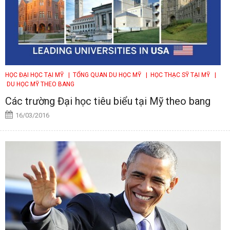
HỌC ĐẠI HỌC TẠI MỸ
| TỔNG QUAN DU HỌC MỸ
| HỌC THẠC SỸ TẠI MỸ
|
DU HỌC MỸ THEO BANG
Các trường Đại học tiêu biểu tại Mỹ theo bang
16/03/2016