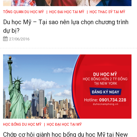
TỔNG QUAN DU HỌC MỸ
| HỌC ĐẠI HỌC TẠI MỸ
| HỌC THẠC SỸ TẠI MỸ
Du học Mỹ – Tại sao nên lựa chọn chương trình
dự bị?
27/06/2016
HỌC BỔNG DU HỌC MỸ
| HỌC ĐẠI HỌC TẠI MỸ
Chớp cơ hội giành học bổng du học Mỹ tại New