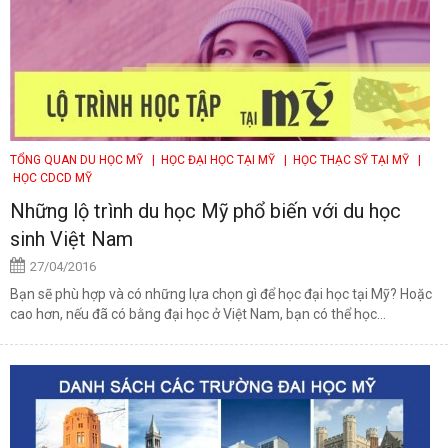
TỔNG QUAN DU HỌC MỸ
| HỌC ĐẠI HỌC TẠI MỸ
| HỌC THẠC SỸ TẠI MỸ
|
HỌC CDCD MỸ
Những lộ trình du học Mỹ phổ biến với du học
sinh Việt Nam
27/04/2016
Bạn sẽ phù hợp và có những lựa chọn gì để học đại học tại Mỹ? Hoặc
cao hơn, nếu đã có bằng đại học ở Việt Nam, bạn có thể học...