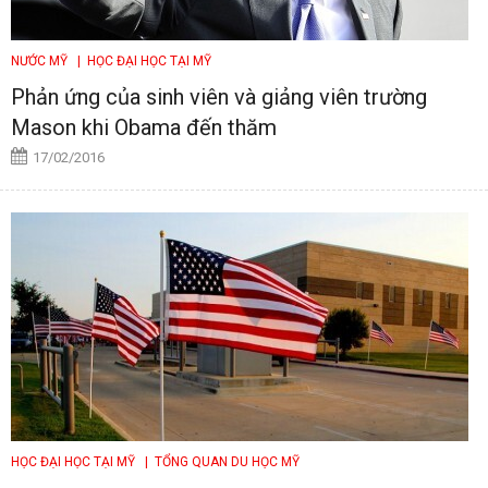
NƯỚC MỸ
| HỌC ĐẠI HỌC TẠI MỸ
Phản ứng của sinh viên và giảng viên trường
Mason khi Obama đến thăm
17/02/2016
HỌC ĐẠI HỌC TẠI MỸ
| TỔNG QUAN DU HỌC MỸ