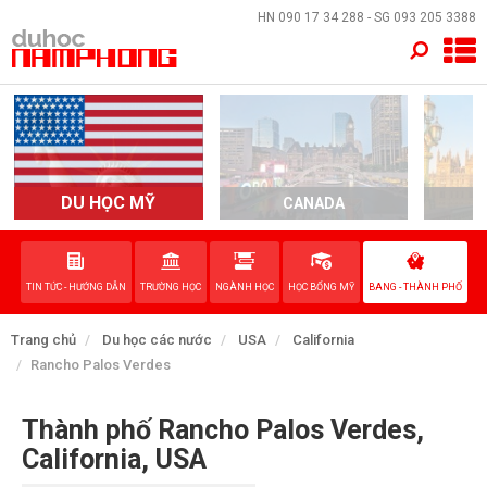
×
HN
090 17 34 288
- SG
093 205 3388
TRANG CHỦ
QUỐC GIA
EVENTS
DU HỌC MỸ
CANADA
DỊCH VỤ
TIN TỨC - HƯỚNG DẪN
TRƯỜNG HỌC
NGÀNH HỌC
HỌC BỔNG MỸ
BANG - THÀNH PHỐ
VỀ NAM PHONG
Trang chủ
Du học các nước
USA
California
LIÊN HỆ
Rancho Palos Verdes
Thành phố Rancho Palos Verdes,
California, USA