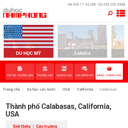
×
HN
090 17 34 288
- SG
093 205 3388
TRANG CHỦ
QUỐC GIA
EVENTS
DU HỌC MỸ
CANADA
DỊCH VỤ
TIN TỨC - HƯỚNG DẪN
TRƯỜNG HỌC
NGÀNH HỌC
HỌC BỔNG MỸ
BANG - THÀNH PHỐ
VỀ NAM PHONG
Trang chủ
Du học các nước
USA
California
Calabasas
LIÊN HỆ
Thành phố Calabasas, California,
USA
Giới thiệu
|
Các trường