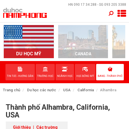
×
HN
090 17 34 288
- SG
093 205 3388
TRANG CHỦ
QUỐC GIA
EVENTS
DU HỌC MỸ
CANADA
DỊCH VỤ
TIN TỨC - HƯỚNG DẪN
TRƯỜNG HỌC
NGÀNH HỌC
HỌC BỔNG MỸ
BANG - THÀNH PHỐ
VỀ NAM PHONG
Trang chủ
Du học các nước
USA
California
Alhambra
LIÊN HỆ
Thành phố Alhambra, California,
USA
Giới thiệu
|
Các trường