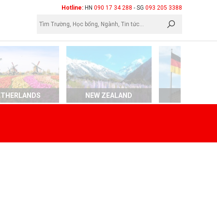
×
Hotline:
HN
090 17 34 288
- SG
093 205 3388
ETHERLANDS
NEW ZEALAND
GERMAN