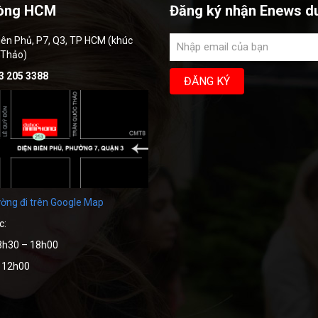
òng HCM
Đăng ký nhận Enews d
iên Phủ, P7, Q3, TP HCM (khúc
 Thảo)
3 205 3388
ờng đi trên Google Map
c:
8h30 – 18h00
– 12h00