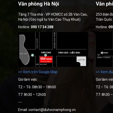
Văn phòng Hà Nội
Văn ph
Tầng 7 Tòa nhà - VP HCMCC số 2B Văn Cao,
253 Điện B
Hà Nội (Góc ngã tư Văn Cao Thụy Khuê)
Trần Quốc
Hotline:
090 17 34 288
Hotline:
09
>> Xem trên Google Map
>> Xem đư
Giờ làm việc:
Giờ làm việ
T2 – T6: 08h30 – 18h00
T2 – T6: 0
T7: 8h30 – 12h00
T7: 8h30 
---
Email: contact@duhocnamphong.vn