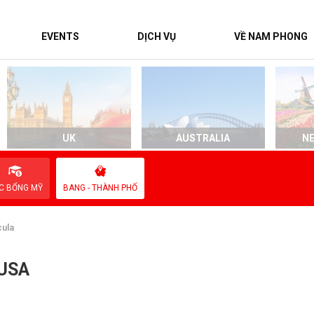
EVENTS
DỊCH VỤ
VỀ NAM PHONG
UK
AUSTRALIA
N
C BỔNG MỸ
BANG - THÀNH PHỐ
ula
 USA