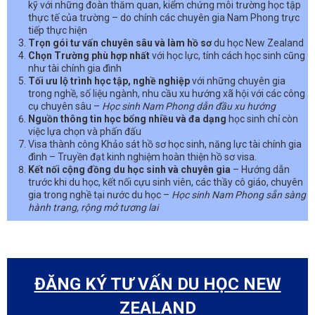
kỹ với những đoàn thăm quan, kiểm chứng môi trường học tập
thực tế của trường – do chính các chuyên gia Nam Phong trực
tiếp thực hiện
Trọn gói tư vấn chuyên sâu và làm hồ sơ
du học New Zealand
Chọn Trường phù hợp nhất
với học lực, tính cách học sinh cũng
như tài chính gia đình
Tối ưu lộ trình học tập, nghề nghiệp
với những chuyên gia
trong nghề, số liệu ngành, nhu cầu xu hướng xã hội với các công
cụ chuyên sâu –
Học sinh Nam Phong dẫn đầu xu hướng
Nguồn thông tin học bổng nhiều và đa dạng
học sinh chỉ còn
việc lựa chọn và phấn đấu
Visa thành công Khảo sát hồ sơ học sinh, năng lực tài chính gia
đình – Truyền đạt kinh nghiệm hoàn thiện hồ sơ visa.
Kết nối cộng đồng du học sinh và chuyên gia
– Hướng dẫn
trước khi du học, kết nối cựu sinh viên, các thầy cô giáo, chuyên
gia trong nghề tại nước du học –
Học sinh Nam Phong sẵn sàng
hành trang, rộng mở tương lai
ĐĂNG KÝ TƯ VẤN DU HỌC NEW
ZEALAND