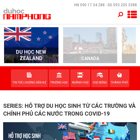
×
HN
090 17 34 288
- SG
093 205 3388
TRANG CHỦ
QUỐC GIA
DU HỌC NEW
EVENTS
ZEALAND
CANADA
DỊCH VỤ
TIN TỨC | HƯỚNG DẪN NZ
TRƯỜNG HỌC
NGÀNH HỌC
HỌC BỔNG
THÀNH PHỐ
VỀ NAM PHONG
LIÊN HỆ
SERIES: HỖ TRỢ DU HỌC SINH TỪ CÁC TRƯỜNG VÀ
CHÍNH PHỦ CÁC NƯỚC TRONG COVID-19