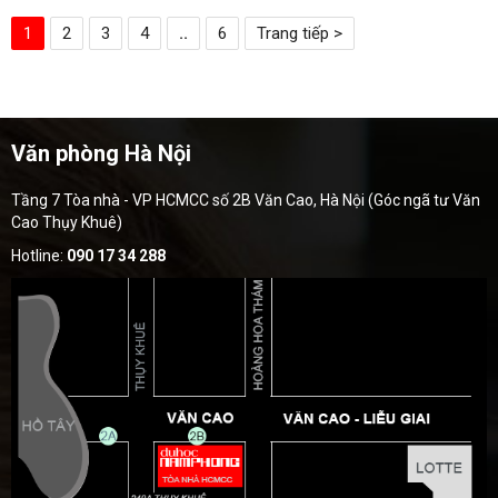
1
2
3
4
..
6
Trang tiếp >
Văn phòng Hà Nội
Tầng 7 Tòa nhà - VP HCMCC số 2B Văn Cao, Hà Nội (Góc ngã tư Văn
Cao Thụy Khuê)
Hotline:
090 17 34 288