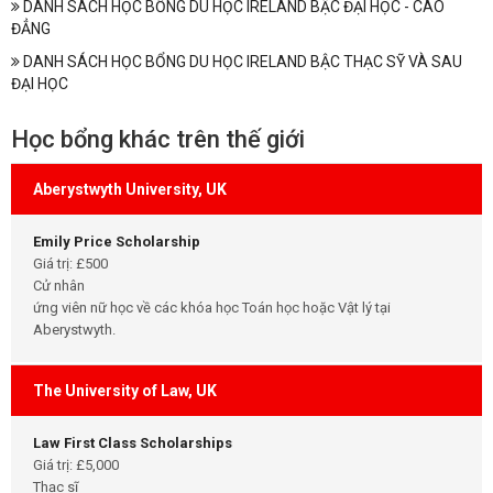
DANH SÁCH HỌC BỔNG DU HỌC IRELAND BẬC ĐẠI HỌC - CAO
ĐẲNG
DANH SÁCH HỌC BỔNG DU HỌC IRELAND BẬC THẠC SỸ VÀ SAU
ĐẠI HỌC
Học bổng khác trên thế giới
Aberystwyth University, UK
Emily Price Scholarship
Giá trị: £500
Cử nhân
ứng viên nữ học về các khóa học Toán học hoặc Vật lý tại
Aberystwyth.
The University of Law, UK
Law First Class Scholarships
Giá trị: £5,000
Thạc sĩ