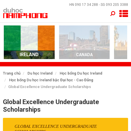
×
HN
090 17 34 288
- SG
093 205 3388
TRANG CHỦ
QUỐC GIA
EVENTS
IRELAND
CANADA
DỊCH VỤ
Trang chủ
Du học Ireland
Học bổng Du học Ireland
Học bổng Du học Ireland bậc Đại học - Cao Đẳng
VỀ NAM PHONG
Global Excellence Undergraduate Scholarships
LIÊN HỆ
Global Excellence Undergraduate
Scholarships
GLOBAL EXCELLENCE UNDERGRADUATE