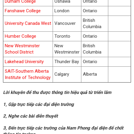
Durham College
Oshawa
Ontario
Fanshawe College
London
Ontario
British
University Canada West
Vancouver
Columbia
Humber College
Toronto
Ontario
New Westminster
New
British
School District
Westminster
Columbia
Lakehead University
Thunder Bay
Ontario
SAIT-Southern Alberta
Calgary
Alberta
Institute of Technology
Lời khuyên để thu được thông tin hiệu quả từ triển lãm
1, Gặp trực tiếp các đại diện trường
2, Nghe các bài diễn thuyết
3, Đến trực tiếp các trường của Nam Phong đại diện để chốt