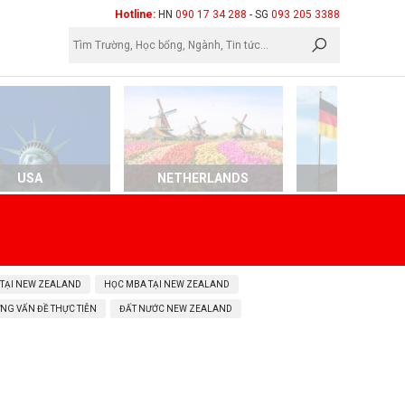
×
Hotline:
HN
090 17 34 288
- SG
093 205 3388
USA
NETHERLANDS
GERMAN
 TẠI NEW ZEALAND
HỌC MBA TẠI NEW ZEALAND
NG VẤN ĐỀ THỰC TIỄN
ĐẤT NƯỚC NEW ZEALAND