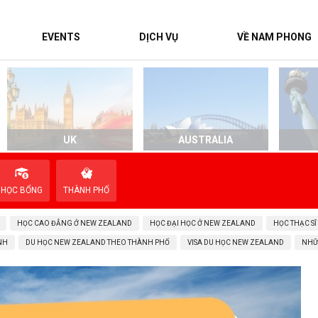
EVENTS
DỊCH VỤ
VỀ NAM PHONG
UK
AUSTRALIA
HỌC BỔNG
THÀNH PHỐ
HỌC CAO ĐẲNG Ở NEW ZEALAND
HỌC ĐẠI HỌC Ở NEW ZEALAND
HỌC THẠC SĨ
NH
DU HỌC NEW ZEALAND THEO THÀNH PHỐ
VISA DU HỌC NEW ZEALAND
NHỮ