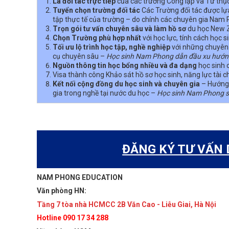
Là đối tác trực tiếp
của các trường Công lập và Tư thụ
Tuyển chọn trường đối tác
Các Trường đối tác được lự
tập thực tế của trường – do chính các chuyên gia Nam P
Trọn gói tư vấn chuyên sâu và làm hồ sơ
du học New 
Chọn Trường phù hợp nhất
với học lực, tính cách học s
Tối ưu lộ trình học tập, nghề nghiệp
với những chuyên g
cụ chuyên sâu –
Học sinh Nam Phong dẫn đầu xu hướn
Nguồn thông tin học bổng nhiều và đa dạng
học sinh 
Visa thành công Khảo sát hồ sơ học sinh, năng lực tài c
Kết nối cộng đồng du học sinh và chuyên gia
– Hướng d
gia trong nghề tại nước du học –
Học sinh Nam Phong sẵ
ĐĂNG KÝ TƯ VẤN
NAM PHONG EDUCATION
Văn phòng HN:
Tầng 7 tòa nhà HCMCC 2B Văn Cao - Liễu Giai, Hà Nội
Hotline 090 17 34 288