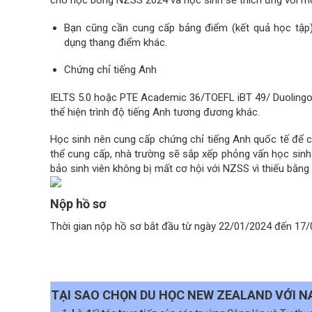
cho học bổng NZSS 2024 và học sinh sẽ thích ứng với mô
Bạn cũng cần cung cấp bảng điểm (kết quả học tập)
dụng thang điểm khác.
Chứng chỉ tiếng Anh
IELTS 5.0 hoặc PTE Academic 36/TOEFL iBT 49/ Duolingo
thể hiện trình độ tiếng Anh tương đương khác.
Học sinh nên cung cấp chứng chỉ tiếng Anh quốc tế để c
thể cung cấp, nhà trường sẽ sắp xếp phỏng vấn học sinh
bảo sinh viên không bị mất cơ hội với NZSS vì thiếu bằng 
Nộp hồ sơ
Thời gian nộp hồ sơ bắt đầu từ ngày 22/01/2024 đến 17/
TẠI SAO CHỌN DU HỌC NEW ZEALAND VỚI 