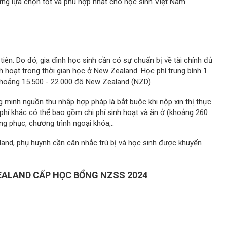
g lựa chọn tốt và phù hợp nhất cho học sinh Việt Nam.
ên. Do đó, gia đình học sinh cần có sự chuẩn bị về tài chính đủ
inh hoạt trong thời gian học ở New Zealand. Học phí trung bình 1
khoảng 15.500 - 22.000 đô New Zealand (NZD).
ng minh nguồn thu nhập hợp pháp là bắt buộc khi nộp xin thị thực
 phí khác có thể bao gồm chi phí sinh hoạt và ăn ở (khoảng 260
g phục, chương trình ngoại khóa,..
land, phụ huynh cần cân nhắc trù bị và học sinh được khuyến
ALAND CẤP HỌC BỔNG NZSS 2024