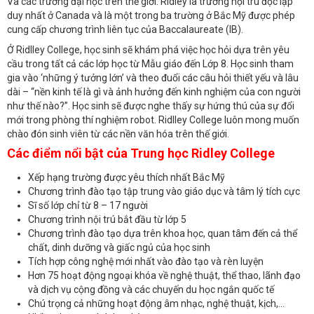
Và các trường đại học trên thế giới. Ridley là trường nội trú độc lập
duy nhất ở Canada và là một trong ba trường ở Bắc Mỹ được phép
cung cấp chương trình liên tục của Baccalaureate (IB).
Ở Ridlley College, học sinh sẽ khám phá việc học hỏi dựa trên yêu
cầu trong tất cả các lớp học từ Mẫu giáo đến Lớp 8. Học sinh tham
gia vào ‘những ý tưởng lớn’ và theo đuổi các câu hỏi thiết yếu và lâu
dài – “nền kinh tế là gì và ảnh hưởng đến kinh nghiệm của con người
như thế nào?”. Học sinh sẽ được nghe thấy sự hứng thú của sự đổi
mới trong phòng thí nghiệm robot. Ridlley College luôn mong muốn
chào đón sinh viên từ các nền văn hóa trên thế giới.
Các điểm nổi bật của Trung học Ridley College
Xếp hạng trường được yêu thích nhất Bắc Mỹ
Chương trình đào tạo tập trung vào giáo dục và tâm lý tích cực
Sĩ số lớp chỉ từ 8 – 17 người
Chương trình nội trú bắt đầu từ lớp 5
Chương trình đào tạo dựa trên khoa học, quan tâm đến cả thể
chất, dinh dưỡng và giấc ngủ của học sinh
Tích hợp công nghệ mới nhất vào đào tạo và rèn luyện
Hơn 75 hoạt động ngoại khóa về nghệ thuật, thể thao, lãnh đạo
và dịch vụ cộng đồng và các chuyến du học ngắn quốc tế
Chú trọng cả những hoạt động âm nhạc, nghệ thuật, kịch,…