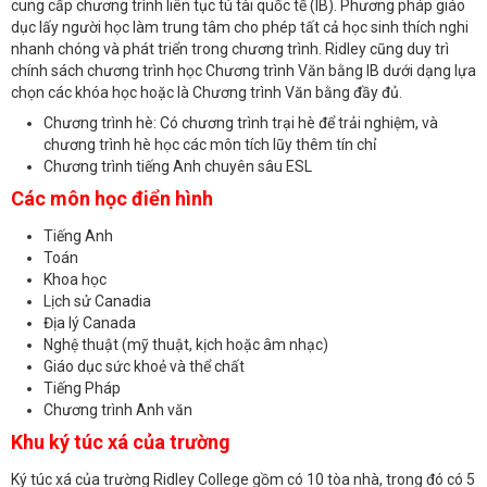
cung cấp chương trình liên tục tú tài quốc tế (IB).
Phương pháp giáo
dục lấy người học làm trung tâm cho phép tất cả học sinh thích nghi
nhanh chóng và phát triển trong chương trình.
Ridley cũng duy trì
chính sách chương trình học Chương trình Văn bằng IB dưới dạng lựa
chọn các khóa học hoặc là Chương trình Văn bằng đầy đủ.
Chương trình hè: Có chương trình trại hè để trải nghiệm, và
chương trình hè học các môn tích lũy thêm tín chỉ
Chương trình tiếng Anh chuyên sâu ESL
Các môn học điển hình
Tiếng Anh
Toán
Khoa học
Lịch sử Canadia
Địa lý Canada
Nghệ thuật (mỹ thuật, kịch hoặc âm nhạc)
Giáo dục sức khoẻ và thể chất
Tiếng Pháp
Chương trình Anh văn
Khu ký túc xá của trường
Ký túc xá của trường
Ridley College
gồm có 10 tòa nhà, trong đó có 5