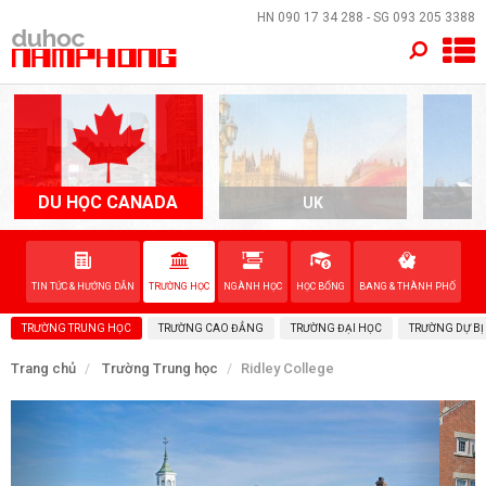
×
HN
090 17 34 288
- SG
093 205 3388
TRANG CHỦ
QUỐC GIA
EVENTS
DU HỌC CANADA
UK
A
DỊCH VỤ
TIN TỨC & HƯỚNG DẪN
TRƯỜNG HỌC
NGÀNH HỌC
HỌC BỔNG
BANG & THÀNH PHỐ
VỀ NAM PHONG
TRƯỜNG TRUNG HỌC
TRƯỜNG CAO ĐẲNG
TRƯỜNG ĐẠI HỌC
TRƯỜNG DỰ BỊ
LIÊN HỆ
Trang chủ
Trường Trung học
Ridley College