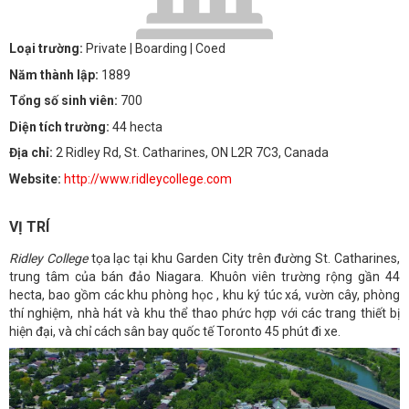
Loại trường:
Private
| Boarding
| Coed
Năm thành lập:
1889
Tổng số sinh viên:
700
Diện tích trường:
44 hecta
Địa chỉ:
2 Ridley Rd, St. Catharines, ON L2R 7C3, Canada
Website:
http://www.ridleycollege.com
VỊ TRÍ
Ridley College
tọa lạc tại khu Garden City trên đường St. Catharines,
trung tâm của bán đảo Niagara. Khuôn viên trường rộng gần 44
hecta, bao gồm các khu phòng học , khu ký túc xá, vườn cây, phòng
thí nghiệm, nhà hát và khu thể thao phức hợp với các trang thiết bị
hiện đại, và chỉ cách sân bay quốc tế Toronto 45 phút đi xe.