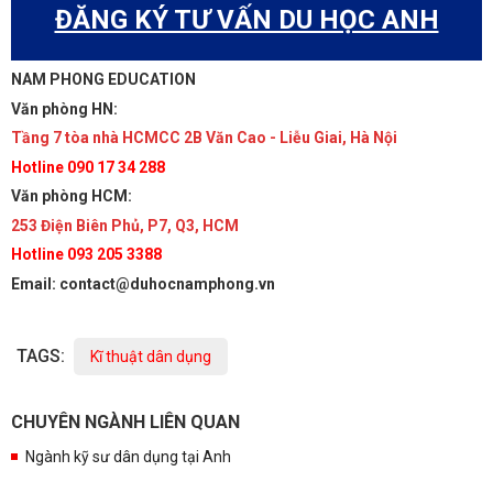
ĐĂNG KÝ TƯ VẤN DU HỌC ANH
NAM PHONG EDUCATION
Văn phòng HN:
Tầng 7 tòa nhà HCMCC 2B Văn Cao - Liễu Giai, Hà Nội
Hotline 090 17 34 288
Văn phòng HCM:
253 Điện Biên Phủ, P7, Q3, HCM
Hotline 093 205 3388
Email: contact@duhocnamphong.vn
TAGS:
Kĩ thuật dân dụng
CHUYÊN NGÀNH LIÊN QUAN
Ngành kỹ sư dân dụng tại Anh