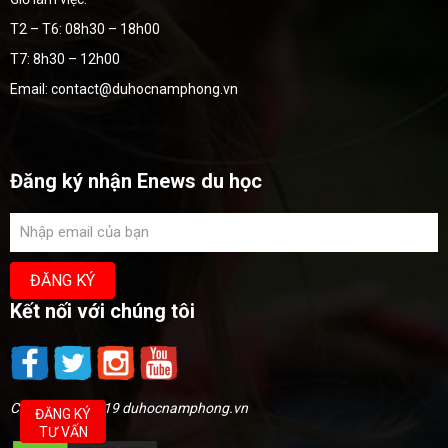
T2 – T6: 08h30 – 18h00
T7: 8h30 – 12h00
Email: contact@duhocnamphong.vn
Đăng ký nhận Enews du học
Kết nối với chúng tôi
Copyright @2019 duhocnamphong.vn
ĐĂNG KÝ
TƯ VẤN