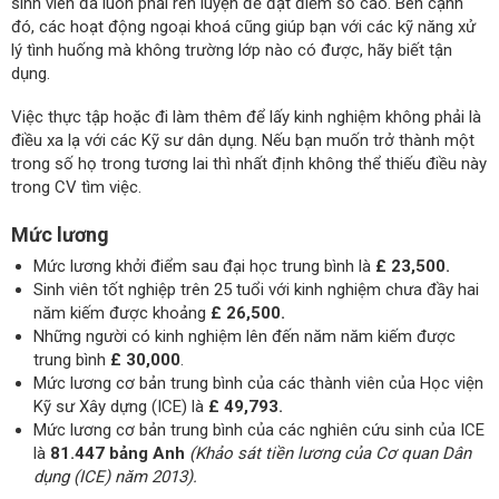
sinh viên đã luôn phải rèn luyện để đạt điểm số cao. Bên cạnh
đó, các hoạt động ngoại khoá cũng giúp bạn với các kỹ năng xử
lý tình huống mà không trường lớp nào có được, hãy biết tận
dụng.
Việc thực tập hoặc đi làm thêm để lấy kinh nghiệm không phải là
điều xa lạ với các Kỹ sư dân dụng. Nếu bạn muốn trở thành một
trong số họ trong tương lai thì nhất định không thể thiếu điều này
trong CV tìm việc.
Mức lương
Mức lương khởi điểm sau đại học trung bình là
£ 23,500.
Sinh viên tốt nghiệp trên 25 tuổi với kinh nghiệm chưa đầy hai
năm kiếm được khoảng
£ 26,500.
Những người có kinh nghiệm lên đến năm năm kiếm được
trung bình
£ 30,000
.
Mức lương cơ bản trung bình của các thành viên của Học viện
Kỹ sư Xây dựng (ICE) là
£ 49,793.
Mức lương cơ bản trung bình của các nghiên cứu sinh của ICE
là
81.447 bảng Anh
(Khảo sát tiền lương của Cơ quan Dân
dụng (ICE) năm 2013).