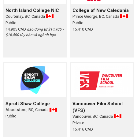
North Island College NIC
College of New Caledonia
Courtenay, BC, Canada
Prince George, BC, Canada
Public
Public
14.905 CAD
15.410 CAD
dao động từ $14,905 -
$16,400 tùy bậc và ngành học
Sprott Shaw College
Vancouver Film School
Abbotsford, BC, Canada
(VFS)
Public
Vancouver, BC, Canada
Private
16.416 CAD