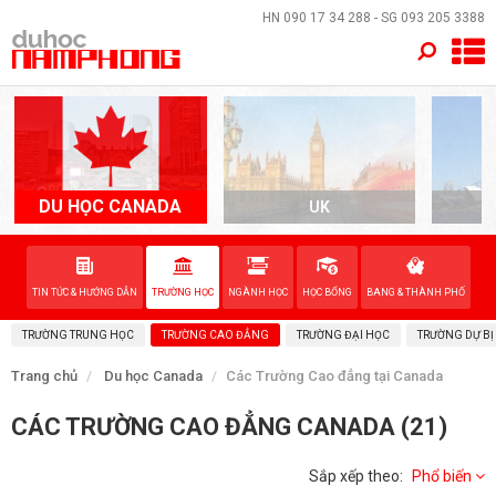
×
HN
090 17 34 288
- SG
093 205 3388
TRANG CHỦ
QUỐC GIA
DU HỌC CANADA
UK
A
EVENTS
DỊCH VỤ
TIN TỨC & HƯỚNG DẪN
TRƯỜNG HỌC
NGÀNH HỌC
HỌC BỔNG
BANG & THÀNH PHỐ
TRƯỜNG TRUNG HỌC
TRƯỜNG CAO ĐẲNG
TRƯỜNG ĐẠI HỌC
TRƯỜNG DỰ BỊ
VỀ NAM PHONG
Trang chủ
Du học Canada
Các Trường Cao đẳng tại Canada
LIÊN HỆ
CÁC TRƯỜNG CAO ĐẲNG CANADA (21)
Sắp xếp theo:
Phổ biến