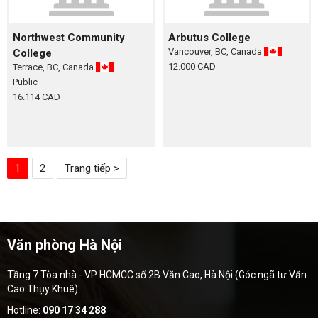
Northwest Community
Arbutus College
Vancouver, BC, Canada
College
12.000 CAD
Terrace, BC, Canada
Public
16.114 CAD
1
2
Trang tiếp >
Văn phòng Hà Nội
Tầng 7 Tòa nhà - VP HCMCC số 2B Văn Cao, Hà Nội (Góc ngã tư Văn
Cao Thụy Khuê)
Hotline:
090 17 34 288