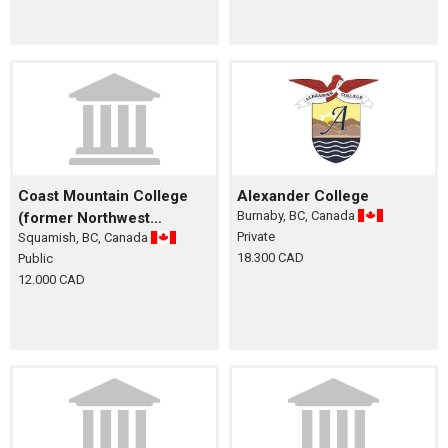
Coast Mountain College
Alexander College
Burnaby, BC, Canada
(former Northwest
Private
Squamish, BC, Canada
Community College)
18.300 CAD
Public
12.000 CAD