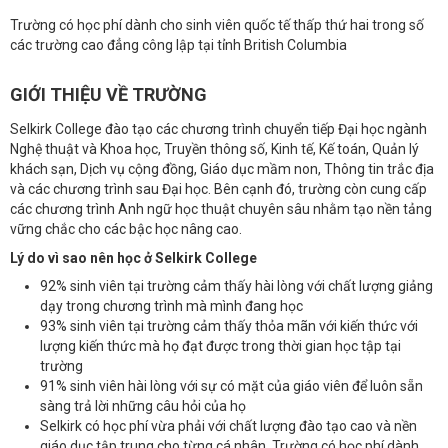
Trường có học phí dành cho sinh viên quốc tế thấp thứ hai trong số
các trường cao đẳng công lập tại tỉnh British Columbia
GIỚI THIỆU VỀ TRƯỜNG
Selkirk College đào tạo các chương trình chuyển tiếp Đại học ngành
Nghệ thuật và Khoa học, Truyền thông số, Kinh tế, Kế toán, Quản lý
khách sạn, Dịch vụ cộng đồng, Giáo dục mầm non, Thông tin trắc địa
và các chương trình sau Đại học. Bên cạnh đó, trường còn cung cấp
các chương trình Anh ngữ học thuật chuyên sâu nhằm tạo nền tảng
vững chắc cho các bậc học nâng cao.
Lý do vì sao nên học ở Selkirk College
92% sinh viên tại trường cảm thấy hài lòng với chất lượng giảng
dạy trong chương trình mà mình đang học
93% sinh viên tại trường cảm thấy thỏa mãn với kiến thức với
lượng kiến thức mà họ đạt được trong thời gian học tập tại
trường
91% sinh viên hài lòng với sự có mặt của giáo viên để luôn sẵn
sàng trả lời những câu hỏi của họ
Selkirk có học phí vừa phải với chất lượng đào tạo cao và nền
giáo dục tập trung cho từng cá nhân. Trường có học phí dành