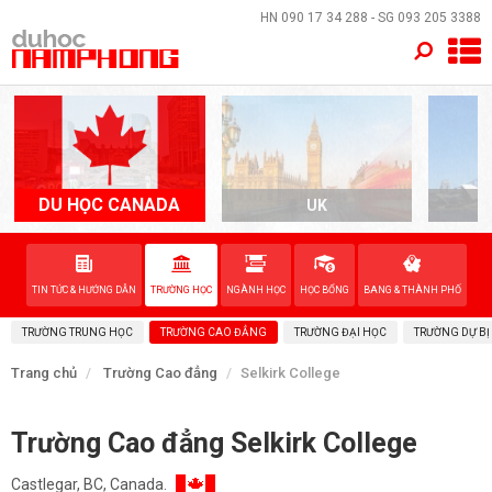
×
HN
090 17 34 288
- SG
093 205 3388
TRANG CHỦ
QUỐC GIA
EVENTS
DU HỌC CANADA
UK
A
DỊCH VỤ
TIN TỨC & HƯỚNG DẪN
TRƯỜNG HỌC
NGÀNH HỌC
HỌC BỔNG
BANG & THÀNH PHỐ
VỀ NAM PHONG
TRƯỜNG TRUNG HỌC
TRƯỜNG CAO ĐẲNG
TRƯỜNG ĐẠI HỌC
TRƯỜNG DỰ BỊ
LIÊN HỆ
Trang chủ
Trường Cao đẳng
Selkirk College
Trường Cao đẳng Selkirk College
Castlegar, BC, Canada.