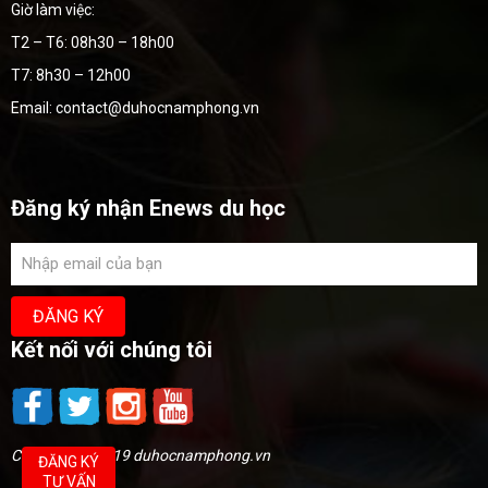
Giờ làm việc:
T2 – T6: 08h30 – 18h00
T7: 8h30 – 12h00
Email: contact@duhocnamphong.vn
Đăng ký nhận Enews du học
Kết nối với chúng tôi
Copyright @2019 duhocnamphong.vn
ĐĂNG KÝ
TƯ VẤN