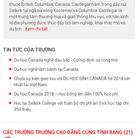
thuộc British Columbia, Canada. Castlegar nằm trong dãy núi
Selkirk tại ngã ba sông Kootenay và Columbia. Castlegar là
một trung tâm thương mại và giao thông khu vực, với nền kinh
tế địa phương được thúc đẩy bởi lâm nghiệp, khai thác mỏ và
du lịch.
Xem chi tiết
TIN TỨC CỦA TRƯỜNG
Du học Canada nghề đầu bếp - Cơ hội định cư rộng mở.
Du học nghề làm bánh tại Canada
Chuỗi sự kiện giao lưu với DU HỌC SINH CANADA hè 2018 lớn
nhất tại Việt Nam
Du học Canada 2018 – Học bổng lên đến 100% học phí
Học tại Selkirk College với toàn bộ chi phí ăn ở và học tập chỉ
350 triệu
CÁC TRƯỜNG TRƯỜNG CAO ĐẲNG CÙNG TỈNH BANG (21)