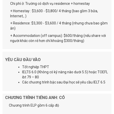
Chi phí ở: Trường có dịch vụ residence + homestay
+ Homestay : $3,600 - $3,800/ 4 tháng (bao gồm 3 bữa,
Internet,..)
+ Residence: $3,300 - $3,600 / 4 tháng (nhưng chưa bao gồm
ăn)
+ Accommodation (off campus): $600/tháng (nếu share với
người khác còn rẻ hơn chỉ khoảng $300/tháng)
YÊU CẦU ĐẦU VÀO
Tốt nghiệp THPT
IELTS 6.0 (Không có kỹ năng nào dưới 5.5) hoặc TOEFL
ibt 79 – 80
Các chương trình bậc sau Đại học sẽ yêu cầu IELT 6.5
CHƯƠNG TRÌNH TIẾNG ANH: CÓ
Chương trình ELP gồm 6 cấp độ