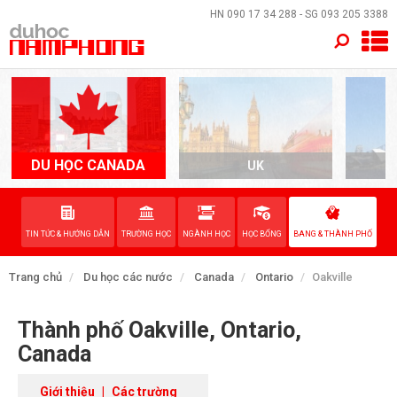
×
HN
090 17 34 288
- SG
093 205 3388
TRANG CHỦ
QUỐC GIA
EVENTS
DU HỌC CANADA
UK
A
DỊCH VỤ
TIN TỨC & HƯỚNG DẪN
TRƯỜNG HỌC
NGÀNH HỌC
HỌC BỔNG
BANG & THÀNH PHỐ
VỀ NAM PHONG
Trang chủ
Du học các nước
Canada
Ontario
Oakville
LIÊN HỆ
Thành phố Oakville, Ontario,
Canada
Giới thiệu
|
Các trường