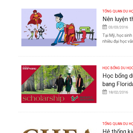
TỔNG QUAN DU H
Nên luyện t
03/03/2016
Tại Mỹ, học sinh
nhiều đại học vẫ
HỌC BỔNG DU HỌ
Học bổng du
bang Florid
18/02/2016
TỔNG QUAN DU H
Hệ thống k