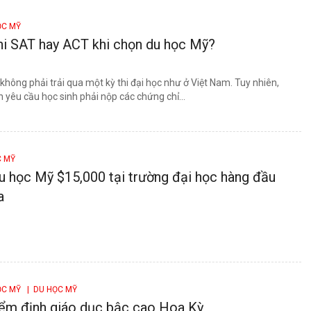
ỌC MỸ
hi SAT hay ACT khi chọn du học Mỹ?
 không phải trải qua một kỳ thi đại học như ở Việt Nam. Tuy nhiên,
n yêu cầu học sinh phải nộp các chứng chỉ...
C MỸ
 học Mỹ $15,000 tại trường đại học hàng đầu
a
ỌC MỸ
| DU HỌC MỸ
iểm định giáo dục bậc cao Hoa Kỳ