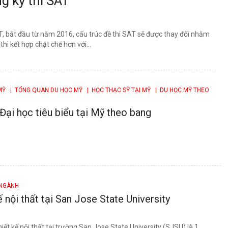
g kỳ thi SAT
AT, bắt đầu từ năm 2016, cấu trúc đề thi SAT sẽ được thay đổi nhằm
hi kết hợp chặt chẽ hơn với...
 MỸ
| TỔNG QUAN DU HỌC MỸ
| HỌC THẠC SỸ TẠI MỸ
| DU HỌC MỸ THEO
Đại học tiêu biểu tại Mỹ theo bang
 NGÀNH
ế nội thất tại San Jose State University
ết kế nội thất tại trường San Jose State University (SJSU) là 1