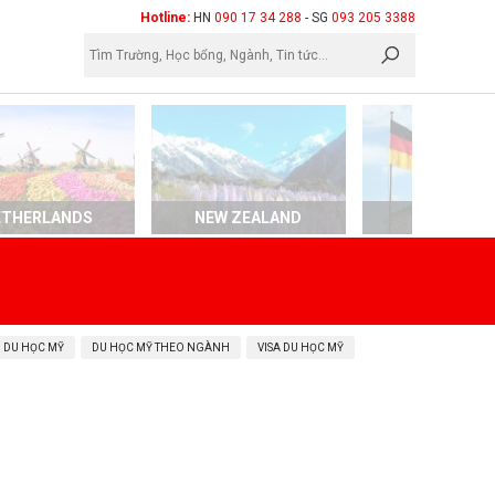
×
Hotline:
HN
090 17 34 288
- SG
093 205 3388
ETHERLANDS
NEW ZEALAND
GERMAN
 DU HỌC MỸ
DU HỌC MỸ THEO NGÀNH
VISA DU HỌC MỸ