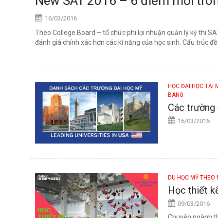
New SAT 2016 – 6 điểm mới tron
16/03/2016
Theo College Board – tổ chức phi lợi nhuận quản lý kỳ thi S
đánh giá chính xác hơn các kĩ năng của học sinh. Cấu trúc đề t
HỌC ĐẠI HỌC TẠI
BANG
Các trường 
16/03/2016
DU HỌC MỸ THEO
Học thiết k
09/03/2016
Chuyên ngành thi