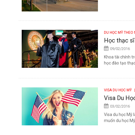
DU HỌC MỸ THEO
Học thạc sĩ 
09/02/2016
Khoa tài chính t
học đào tạo thạc
VISA DU HỌC MỸ
|
Visa Du Học
03/02/2016
Visa du học Mỹ l
muốn du học Mỹ