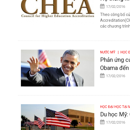
17/02/2016
Theo công bố củ
Accreditation(CH
các chương trình.
NƯỚC MỸ
| HỌC Đ
Phản ứng củ
Obama đến
17/02/2016
HỌC ĐẠI HỌC TẠI
Du học Mỹ: 
17/02/2016