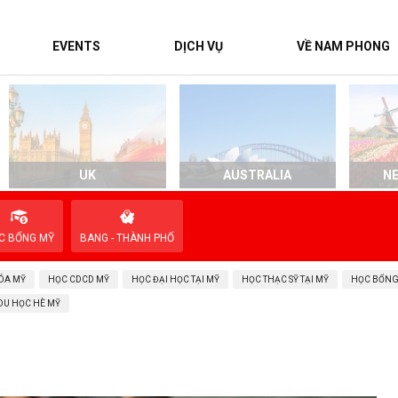
EVENTS
DỊCH VỤ
VỀ NAM PHONG
UK
AUSTRALIA
N
C BỔNG MỸ
BANG - THÀNH PHỐ
ÓA MỸ
HỌC CDCD MỸ
HỌC ĐẠI HỌC TẠI MỸ
HỌC THẠC SỸ TẠI MỸ
HỌC BỔNG
DU HỌC HÈ MỸ