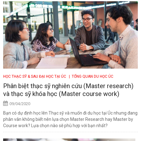
HỌC THẠC SỸ & SAU ĐẠI HỌC TẠI ÚC
| TỔNG QUAN DU HỌC ÚC
Phân biệt thạc sỹ nghiên cứu (Master research)
và thạc sỹ khóa học (Master course work)
09/04/2020
Bạn có dự định học lên Thạc sỹ và muốn đi du học tại Úc nhưng đang
phân vân không biết nên lựa chọn Master Research hay Master by
Course work? Lựa chọn nào sẽ phù hợp với bạn nhất?