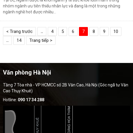
Tại Úc, Ngành dược là khối ngành y tế sức khỏe luôn nằm trong
nhóm ngành ưu tiên thiếu nhân lực và đang là một trong những
ngành nghề hot được nhiều...
< Trang trước
..
4
5
6
7
8
9
10
..
14
Trang tiếp >
Văn phòng Hà Nội
Tầng 7 Tòa nhà - VP HCMCC số 2B Văn Cao, Hà Nội (Góc ngã tư Văn
Cao Thụy Khuê)
Hotline:
090 17 34 288