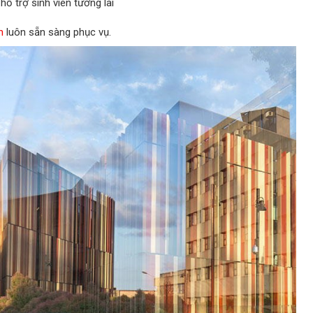
ỗ trợ sinh viên tương lai
n
luôn sẵn sàng phục vụ.