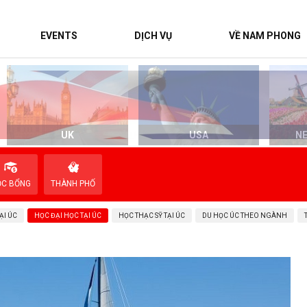
EVENTS
DỊCH VỤ
VỀ NAM PHONG
UK
USA
N
ỌC BỔNG
THÀNH PHỐ
ẠI ÚC
HỌC ĐẠI HỌC TẠI ÚC
HỌC THẠC SỸ TẠI ÚC
DU HỌC ÚC THEO NGÀNH