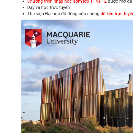
Chương trình nhập học sớm lớp 11 và 12
được mở để h
Dạy và học trực tuyến
Thư viện Đại học đã đóng cửa nhưng
dữ liệu trực tuyế