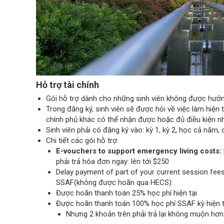
Hỗ trợ tài chính
Gói hỗ trợ dành cho những sinh viên không được hưởng
Trong đăng ký, sinh viên sẽ được hỏi về việc làm hiện tạ
chính phủ khác có thể nhận được hoặc đủ điều kiện n
Sinh viên phải có đăng ký vào: kỳ 1, kỳ 2, học cả nă
Chi tiết các gói hỗ trợ:
E-vouchers to support emergency living costs:
phải trả hóa đơn ngay: lên tới $250
Delay payment of part of your current session fees
SSAF(không được hoãn qua HECS).
Được hoãn thanh toán 25% học phí hiện tại
Được hoãn thanh toán 100% học phí SSAF kỳ hiện t
Nhưng 2 khoản trên phải trả lại không muộn hơ