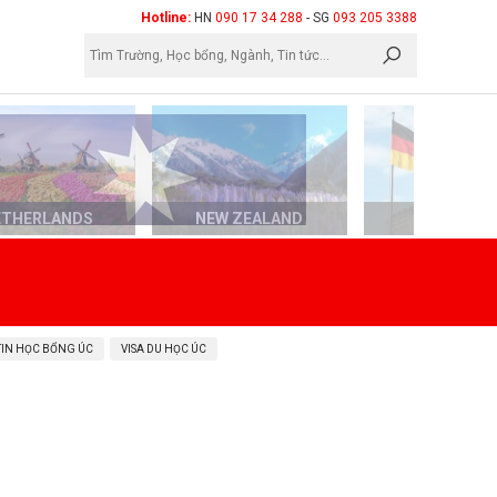
×
Hotline:
HN
090 17 34 288
- SG
093 205 3388
ETHERLANDS
NEW ZEALAND
GERMAN
TIN HỌC BỔNG ÚC
VISA DU HỌC ÚC