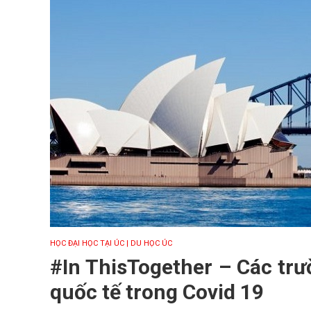
HỌC ĐẠI HỌC TẠI ÚC
| DU HỌC ÚC
#In ThisTogether – Các trư
quốc tế trong Covid 19