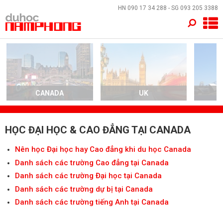
×
HN
090 17 34 288
- SG
093 205 3388
TRANG CHỦ
QUỐC GIA
EVENTS
CANADA
UK
A
DỊCH VỤ
HỌC ĐẠI HỌC & CAO ĐẲNG TẠI CANADA
VỀ NAM PHONG
Nên học Đại học hay Cao đẳng khi du học Canada
Danh sách các trường Cao đẳng tại Canada
LIÊN HỆ
Danh sách các trường Đại học tại Canada
Danh sách các trường dự bị tại Canada
Danh sách các trường tiếng Anh tại Canada