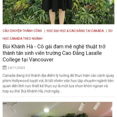
CÂU CHUYỆN THÀNH CÔNG
| HỌC ĐẠI HỌC & CAO ĐẲNG TẠI CANADA
| DU
HỌC CANADA THEO NGÀNH
Bùi Khánh Hà - Cô gái đam mê nghệ thuật trở
thành tân sinh viên trường Cao Đẳng Lasalle
College tại Vancouver
24/11/2023
Canada đang trở thành địa điểm lý tưởng để thực hiện các cảnh quay
phim Hollywood tuyệt vời, lẽ tất nhiên việc học tập chuyên ngành liên
quan đến lĩnh vực thiết kế thực sự là một lựa chọn khôn ngoan và
hơp xu thế. Bùi Khánh Hà, mới ngày...