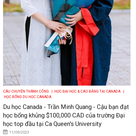
CÂU CHUYỆN THÀNH CÔNG
| HỌC ĐẠI HỌC & CAO ĐẲNG TẠI CANADA
|
HỌC BỔNG DU HỌC CANADA
Du học Canada - Trần Minh Quang - Cậu bạn đạt
học bổng khủng $100,000 CAD của trường Đại
học top đầu tại Ca Queen's University
11/09/2023