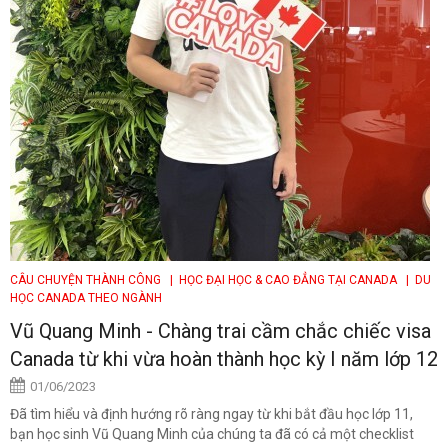
CÂU CHUYỆN THÀNH CÔNG
| HỌC ĐẠI HỌC & CAO ĐẲNG TẠI CANADA
| DU
HỌC CANADA THEO NGÀNH
Vũ Quang Minh - Chàng trai cầm chắc chiếc visa
Canada từ khi vừa hoàn thành học kỳ I năm lớp 12
01/06/2023
Đã tìm hiểu và định hướng rõ ràng ngay từ khi bắt đầu học lớp 11,
bạn học sinh Vũ Quang Minh của chúng ta đã có cả một checklist