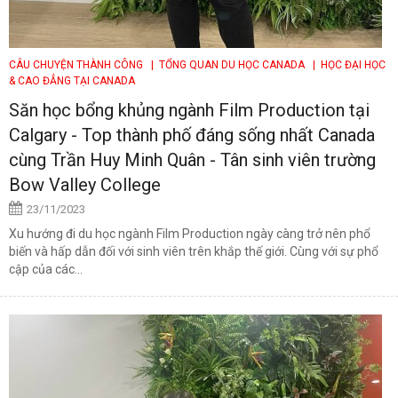
CÂU CHUYỆN THÀNH CÔNG
| TỔNG QUAN DU HỌC CANADA
| HỌC ĐẠI HỌC
& CAO ĐẲNG TẠI CANADA
Săn học bổng khủng ngành Film Production tại
Calgary - Top thành phố đáng sống nhất Canada
cùng Trần Huy Minh Quân - Tân sinh viên trường
Bow Valley College
23/11/2023
Xu hướng đi du học ngành Film Production ngày càng trở nên phổ
biến và hấp dẫn đối với sinh viên trên khắp thế giới. Cùng với sự phổ
cập của các...