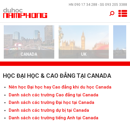
×
HN
090 17 34 288
- SG
093 205 3388
TRANG CHỦ
QUỐC GIA
EVENTS
CANADA
UK
A
DỊCH VỤ
HỌC ĐẠI HỌC & CAO ĐẲNG TẠI CANADA
VỀ NAM PHONG
Nên học Đại học hay Cao đẳng khi du học Canada
Danh sách các trường Cao đẳng tại Canada
LIÊN HỆ
Danh sách các trường Đại học tại Canada
Danh sách các trường dự bị tại Canada
Danh sách các trường tiếng Anh tại Canada