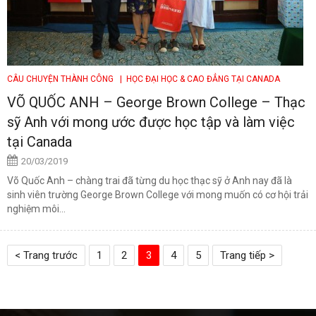
CÂU CHUYỆN THÀNH CÔNG
| HỌC ĐẠI HỌC & CAO ĐẲNG TẠI CANADA
VÕ QUỐC ANH – George Brown College – Thạc
sỹ Anh với mong ước được học tập và làm việc
tại Canada
20/03/2019
Võ Quốc Anh – chàng trai đã từng du học thạc sỹ ở Anh nay đã là
sinh viên trường George Brown College với mong muốn có cơ hội trải
nghiệm môi...
< Trang trước
1
2
3
4
5
Trang tiếp >