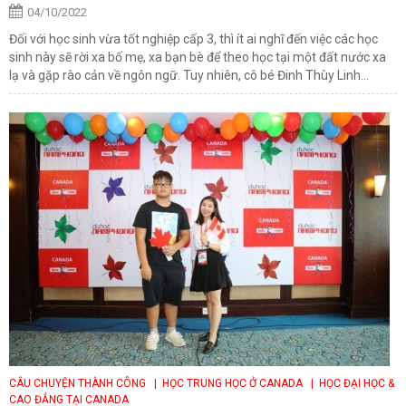
04/10/2022
Đối với học sinh vừa tốt nghiệp cấp 3, thì ít ai nghĩ đến việc các học
sinh này sẽ rời xa bố mẹ, xa bạn bè để theo học tại một đất nước xa
lạ và gặp rào cản về ngôn ngữ. Tuy nhiên, cô bé Đinh Thùy Linh...
CÂU CHUYỆN THÀNH CÔNG
| HỌC TRUNG HỌC Ở CANADA
| HỌC ĐẠI HỌC &
CAO ĐẲNG TẠI CANADA