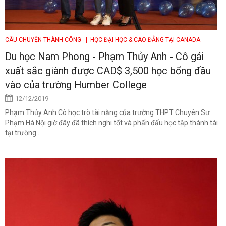
CÂU CHUYỆN THÀNH CÔNG
| HỌC ĐẠI HỌC & CAO ĐẲNG TẠI CANADA
Du học Nam Phong - Phạm Thủy Anh - Cô gái
xuất sắc giành được CAD$ 3,500 học bổng đầu
vào của trường Humber College
12/12/2019
Phạm Thủy Anh Cô học trò tài năng của trường THPT Chuyên Sư
Phạm Hà Nội giờ đây đã thích nghi tốt và phấn đấu học tập thành tài
tại trường...