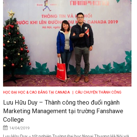
HỌC ĐẠI HỌC & CAO ĐẲNG TẠI CANADA
| CÂU CHUYỆN THÀNH CÔNG
Lưu Hữu Duy – Thành công theo đuổi ngành
Marketing Management tại trường Fanshawe
College
14/04/2019
Lưu Hữu Duy – tốt nghiệp Trường Đại học Ngoại Thương Hà Nội với