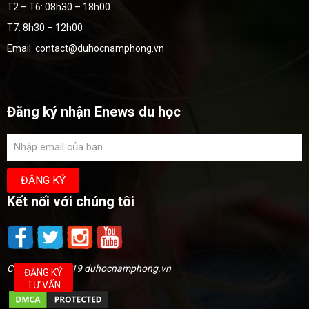
T2 – T6: 08h30 – 18h00
T7: 8h30 – 12h00
Email: contact@duhocnamphong.vn
Đăng ký nhận Enews du học
Kết nối với chúng tôi
Copyright @2019 duhocnamphong.vn
ĐĂNG KÝ
TƯ VẤN