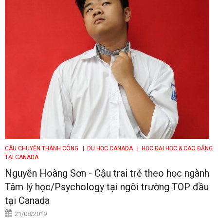
CÂU CHUYỆN THÀNH CÔNG
| DU HỌC CANADA
| HỌC ĐẠI HỌC & CAO ĐẲNG
TẠI CANADA
Nguyễn Hoàng Sơn - Cậu trai trẻ theo học ngành
Tâm lý học/Psychology tại ngôi trường TOP đầu
tại Canada
21/08/2019