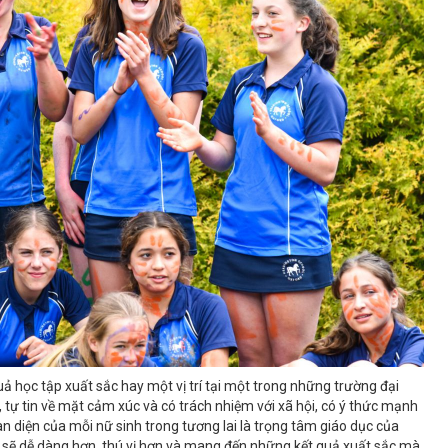
quả học tập xuất sắc hay một vị trí tại một trong những trường đại
, tự tin về mặt cảm xúc và có trách nhiệm với xã hội, có ý thức mạnh
àn diện của mỗi nữ sinh trong tương lai là trọng tâm giáo dục của
p sẽ dễ dàng hơn, thú vị hơn và mang đến những kết quả xuất sắc mà