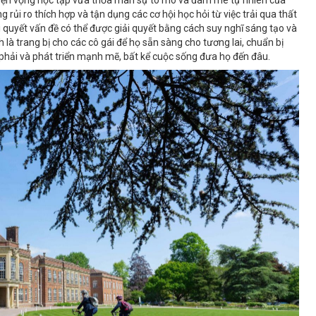
uyện vọng học tập vừa thỏa mãn sự tò mò và đam mê tự nhiên của
rủi ro thích hợp và tận dụng các cơ hội học hỏi từ việc trải qua thất
i quyết vấn đề có thể được giải quyết bằng cách suy nghĩ sáng tạo và
 là trang bị cho các cô gái để họ sẵn sàng cho tương lai, chuẩn bị
phải và phát triển mạnh mẽ, bất kể cuộc sống đưa họ đến đâu.