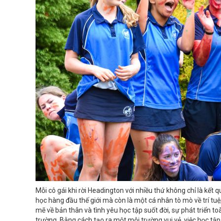
Mỗi cô gái khi rời Headington với nhiều thứ không chỉ là kết 
học hàng đầu thế giới mà còn là một cá nhân tò mò về trí tuệ
mẽ về bản thân và tình yêu học tập suốt đời, sự phát triển to
trường. Bằng cách tạo ra một môi trường vui vẻ, việc học tậ