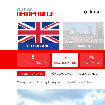
QUỐC GIA
TRANG CHỦ
QUỐC GIA
EVENTS
DU HỌC ANH
D
CANADA
DỊCH VỤ
TIN TỨC - HƯỚNG DẪN
CÁC TRƯỜNG UK
HỌC BỔNG UK
VỀ NAM PHONG
TRƯỜNG TRUNG HỌC
TRƯỜNG CAO ĐẲNG
TRƯỜNG ĐẠI HỌC
LIÊN HỆ
Trang chủ
Trường Trung học
Headington School