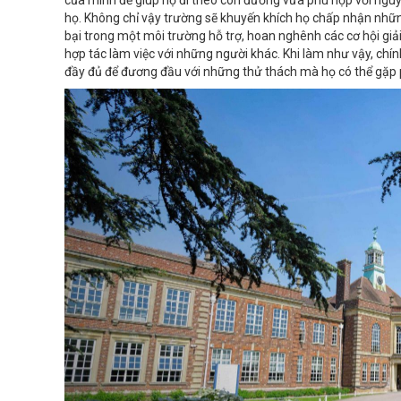
của mình để giúp họ đi theo con đường vừa phù hợp với ng
họ. Không chỉ vậy trường sẽ khuyến khích họ chấp nhận những 
bại trong một môi trường hỗ trợ, hoan nghênh các cơ hội giả
hợp tác làm việc với những người khác. Khi làm như vậy, chính
đầy đủ để đương đầu với những thử thách mà họ có thể gặp 