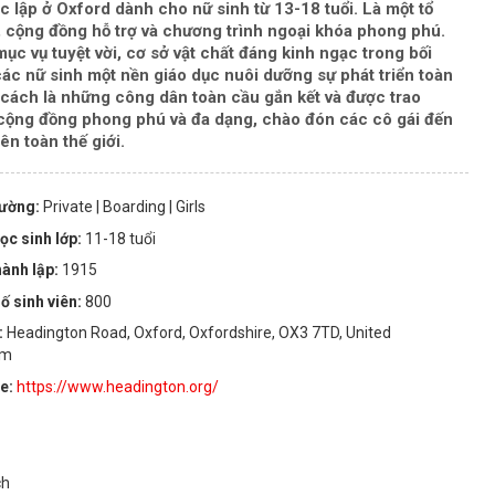
c lập ở Oxford dành cho nữ sinh từ 13-18 tuổi. Là một tổ
p, cộng đồng hỗ trợ và chương trình ngoại khóa phong phú.
ục vụ tuyệt vời, cơ sở vật chất đáng kinh ngạc trong bối
c nữ sinh một nền giáo dục nuôi dưỡng sự phát triển toàn
ư cách là những công dân toàn cầu gắn kết và được trao
cộng đồng phong phú và đa dạng, chào đón các cô gái đến
ên toàn thế giới.
rường:
Private
| Boarding
| Girls
ọc sinh lớp:
11-18 tuổi
ành lập:
1915
ố sinh viên:
800
:
Headington Road, Oxford, Oxfordshire, OX3 7TD, United
om
te:
https://www.headington.org/
ch