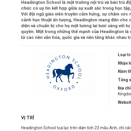
Headington School là một trường nội trú và bán trú độ
chức có uy tín kết hợp giữa sự xuất sắc trong học tậ
Với đội ngũ giáo viên truyền cảm hứng, sự chăm sóc m
cảnh học thuật ấn tượng, Headington mang đến cho cá
diện và chuẩn bị cho họ một tương lai tươi sáng với t
quyền. Một trong những thế mạnh của Headington là 
từ các nền văn hóa, quốc gia và nền tảng khác nhau tr
Loại t
Nhận h
Năm th
Tổng s
Địa chỉ
Kingd
Websi
VỊ TRÍ
Headington School tọa lạc trên diện tích 23 mẫu Anh, chỉ cá