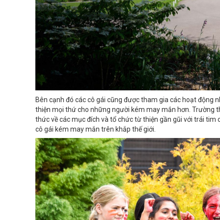
Bên cạnh đó các cô gái cũng được tham gia các hoạt động n
thiện mọi thứ cho những người kém may mắn hơn. Trường th
thức về các mục đích và tổ chức từ thiện gần gũi với trái tim 
cô gái kém may mắn trên khắp thế giới.