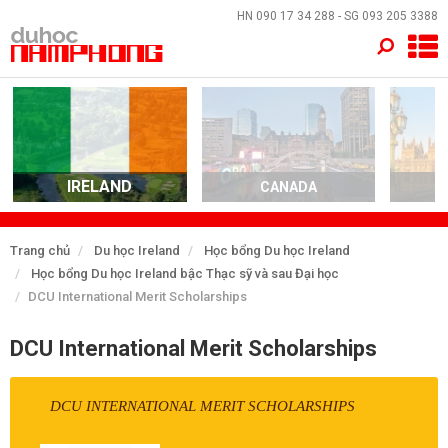
×
HN
090 17 34 288
- SG
093 205 3388
TRANG CHỦ
QUỐC GIA
EVENTS
IRELAND
CANADA
DỊCH VỤ
Trang chủ
Du học Ireland
Học bổng Du học Ireland
Học bổng Du học Ireland bậc Thạc sỹ và sau Đại học
VỀ NAM PHONG
DCU International Merit Scholarships
LIÊN HỆ
DCU International Merit Scholarships
DCU INTERNATIONAL MERIT SCHOLARSHIPS