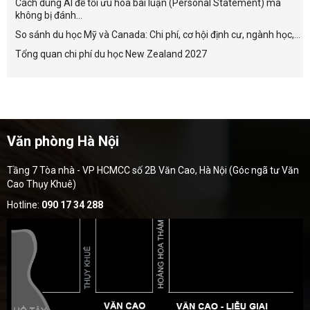
Cách dùng AI để tối ưu hóa bài luận (Personal Statement) mà
không bị đánh...
So sánh du học Mỹ và Canada: Chi phí, cơ hội định cư, ngành học,...
Tổng quan chi phí du học New Zealand 2027
Văn phòng Hà Nội
Tầng 7 Tòa nhà - VP HCMCC số 2B Văn Cao, Hà Nội (Góc ngã tư Văn
Cao Thụy Khuê)
Hotline:
090 17 34 288