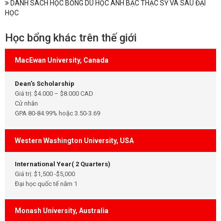
DANH SÁCH HỌC BỔNG DU HỌC ANH BẬC THẠC SỸ VÀ SAU ĐẠI
HỌC
Học bổng khác trên thế giới
MacEwan University, Canada
Dean’s Scholarship
Giá trị: $4.000 – $8.000 CAD
Cử nhân
GPA 80-84.99% hoặc 3.50-3.69
Western Washington University, USA
International Year( 2 Quarters)
Giá trị: $1,500 -$5,000
Đại học quốc tế năm 1
Monash University, Australia