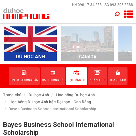
×
HN
090 17 34 288
- SG
093 205 3388
TRANG CHỦ
QUỐC GIA
EVENTS
DU HỌC ANH
CANADA
A
DỊCH VỤ
TIN TỨC - HƯỚNG DẪN
CÁC TRƯỜNG UK
HỌC BỔNG UK
NGÀNH HOT
THÀNH PHỐ
VỀ NAM PHONG
Trang chủ
Du học Anh
Học bổng Du học Anh
LIÊN HỆ
Học bổng Du học Anh bậc Đại học - Cao Đẳng
Bayes Business School International Scholarship
Bayes Business School International
Scholarship