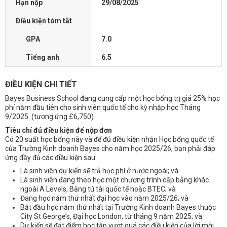
Hạn nộp
29/08/2025
Điều kiện tóm tắt
GPA
7.0
Tiếng anh
6.5
ĐIỀU KIỆN CHI TIẾT
Bayes Business School đang cung cấp một học bổng trị giá 25% học
phí năm đầu tiên cho sinh viên quốc tế cho kỳ nhập học Tháng
9/2025. (tương ứng £6,750)
Tiêu chí đủ điều kiện để nộp đơn
Có 20 suất học bổng này và để đủ điều kiện nhận Học bổng quốc tế
của Trường Kinh doanh Bayes cho năm học 2025/26, bạn phải đáp
ứng đầy đủ các điều kiện sau:
Là sinh viên dự kiến ​​sẽ trả học phí ở nước ngoài; và
Là sinh viên đang theo học một chương trình cấp bằng khác
ngoài A Levels, Bằng tú tài quốc tế hoặc BTEC; và
Đang học năm thứ nhất đại học vào năm 2025/26; và
Bắt đầu học năm thứ nhất tại Trường Kinh doanh Bayes thuộc
City St George’s, Đại học London, từ tháng 9 năm 2025; và
Dự kiến ​​sẽ đạt điểm học tập vượt quá các điều kiện của lời mời