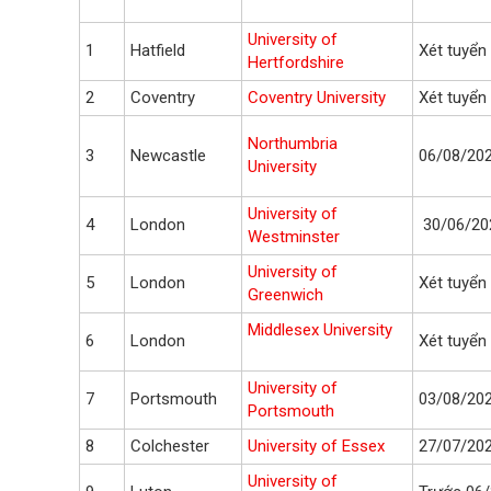
University of
1
Hatfield
Xét tuyển 
Hertfordshire
2
Coventry
Coventry University
Xét tuyển 
Northumbria
3
Newcastle
06/08/20
University
University of
4
London
30/06/20
Westminster
University of
5
London
Xét tuyển 
Greenwich
Middlesex University
6
London
Xét tuyển 
University of
7
Portsmouth
03/08/20
Portsmouth
8
Colchester
University of Essex
27/07/20
University of