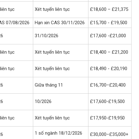
liên tục
Xét tuyển liên tục
£18,600 – £21,375
AS 07/08/2026
Hạn xin CAS 30/11/2026
£15,700 - £19,500
26
31/10/2026
£17,600 -£21,000
liên tục
Xét tuyển liên tục
£18,400 – £21,200
liên tục
Xét tuyển liên tục
£18,490 - £20,190
26
Giữa tháng 11
£16,700–£20,400
26
10/2026
​£17,600-​£19,500
liên tục
Xét tuyển liên tục
£17,950-£19,950
1 số ngành 18/12/2026
26
£30,000–£35,000+