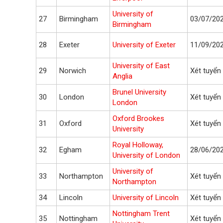
University of
27
Birmingham
03/07/20
Birmingham
28
Exeter
University of Exeter
11/09/20
University of East
29
Norwich
Xét tuyển 
Anglia
Brunel University
30
London
Xét tuyển 
London
Oxford Brookes
31
Oxford
Xét tuyển 
University
Royal Holloway,
32
Egham
28/06/20
University of London
University of
33
Northampton
Xét tuyển 
Northampton
34
Lincoln
University of Lincoln
Xét tuyển 
Nottingham Trent
35
Nottingham
Xét tuyển 