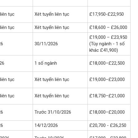
liên tục
Xét tuyển liên tục
£17,950-£22,950
liên tục
Xét tuyển liên tục
£18,600 – £26,000
£19,000 – £23,950
26
30/11/2026
(Tùy ngành - 1 số
khác £41,900)
26
1 số ngành
£18,000–£22,500
liên tục
Xét tuyển liên tục
£19,000–£23,000
liên tục
Xét tuyển liên tục
£18,750–£21,000
26
Trước 31/10/2026
£18,000–£20,000
26
14/12/2026
£20,700 - £26,250