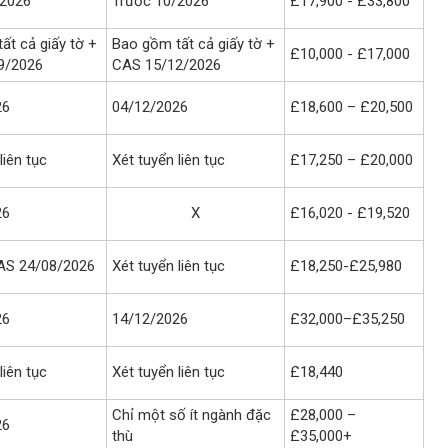
/2026
Trước 10/2026
£17,900 - £33,800
ất cả giấy tờ +
Bao gồm tất cả giấy tờ +
£10,000 - £17,000
9/2026
CAS 15/12/2026
26
04/12/2026
£18,600 – £20,500
liên tục
Xét tuyển liên tục
£17,250 – £20,000
26
X
£16,020 - £19,520
AS 24/08/2026
Xét tuyển liên tục
£18,250-£25,980
26
14/12/2026
£32,000–£35,250
liên tục
Xét tuyển liên tục
£18,440
Chỉ một số ít ngành đặc
£28,000 –
26
thù
£35,000+