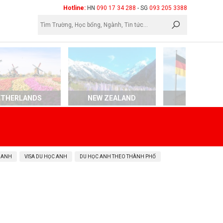
×
Hotline:
HN
090 17 34 288
- SG
093 205 3388
ETHERLANDS
NEW ZEALAND
GERMAN
 ANH
VISA DU HỌC ANH
DU HỌC ANH THEO THÀNH PHỐ