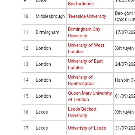
9
Luton
Trước 06
Bedfordshire
Bao gồm t
10
Middlesbrough
Teesside University
CAS 01/0
Birmingham City
11
Birmingham
17/07/20
University
University of West
12
London
Xét tuyển 
London
University of East
13
London
24/07/20
London
University of
14
London
Hạn xin C
Roehampton
Queen Mary University
15
London
01/09/20
of London
Leeds Beckett
16
Leeds
Xét tuyển 
University
17
Leeds
Univeristy of Leeds
31/07/20