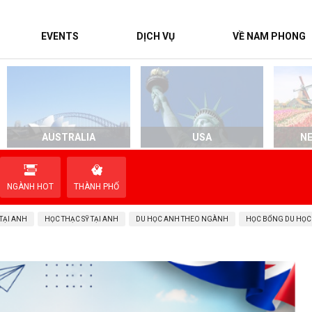
EVENTS
DỊCH VỤ
VỀ NAM PHONG
AUSTRALIA
USA
N
NGÀNH HOT
THÀNH PHỐ
TẠI ANH
HỌC THẠC SỸ TẠI ANH
DU HỌC ANH THEO NGÀNH
HỌC BỔNG DU HỌC