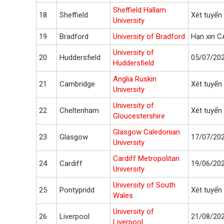
Sheffield Hallam
18
Sheffield
Xét tuyển 
University
19
Bradford
University of Bradford
Hạn xin C
University of
20
Huddersfield
05/07/20
Huddersfield
Anglia Ruskin
21
Cambridge
Xét tuyển 
University
University of
22
Cheltenham
Xét tuyển 
Gloucestershire
Glasgow Caledonian
23
Glasgow
17/07/20
University
Cardiff Metropolitan
24
Cardiff
19/06/20
University
University of South
25
Pontypridd
Xét tuyển 
Wales
University of
26
Liverpool
21/08/20
Liverpool