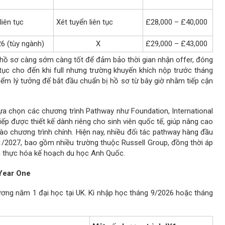
liên tục
Xét tuyển liên tục
£28,000 – £40,000
6 (tùy ngành)
X
£29,000 – £43,000
t hồ sơ càng sớm càng tốt để đảm bảo thời gian nhận offer, đóng
n tục cho đến khi full nhưng trường khuyến khích nộp trước tháng
điểm lý tưởng để bắt đầu chuẩn bị hồ sơ từ bây giờ nhằm tiếp cận
 lựa chọn các chương trình Pathway như Foundation, International
iếp được thiết kế dành riêng cho sinh viên quốc tế, giúp nâng cao
vào chương trình chính. Hiện nay, nhiều đối tác pathway hàng đầu
/2027, bao gồm nhiều trường thuộc Russell Group, đồng thời áp
iện thực hóa kế hoạch du học Anh Quốc.
 Year One
ương năm 1 đại học tại UK. Kì nhập học tháng 9/2026 hoặc tháng