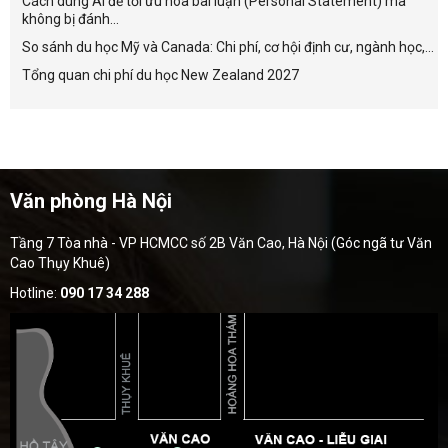
Cách dùng AI để tối ưu hóa bài luận (Personal Statement) mà
không bị đánh...
So sánh du học Mỹ và Canada: Chi phí, cơ hội định cư, ngành học,...
Tổng quan chi phí du học New Zealand 2027
Văn phòng Hà Nội
Tầng 7 Tòa nhà - VP HCMCC số 2B Văn Cao, Hà Nội (Góc ngã tư Văn
Cao Thụy Khuê)
Hotline:
090 17 34 288