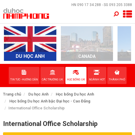
×
HN
090 17 34 288
- SG
093 205 3388
TRANG CHỦ
QUỐC GIA
EVENTS
DU HỌC ANH
CANADA
A
DỊCH VỤ
TIN TỨC - HƯỚNG DẪN
CÁC TRƯỜNG UK
HỌC BỔNG UK
NGÀNH HOT
THÀNH PHỐ
VỀ NAM PHONG
Trang chủ
Du học Anh
Học bổng Du học Anh
LIÊN HỆ
Học bổng Du học Anh bậc Đại học - Cao Đẳng
International Office Scholarship
International Office Scholarship