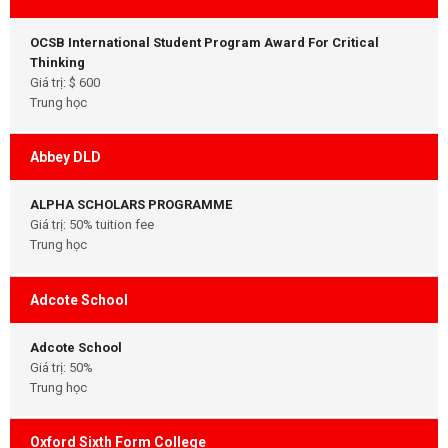
OCSB International Student Program Award For Critical
Thinking
Giá trị: $ 600
Trung học
Abbey DLD
ALPHA SCHOLARS PROGRAMME
Giá trị: 50% tuition fee
Trung học
Adcote School
Adcote School
Giá trị: 50%
Trung học
Oxford Sixth Form College