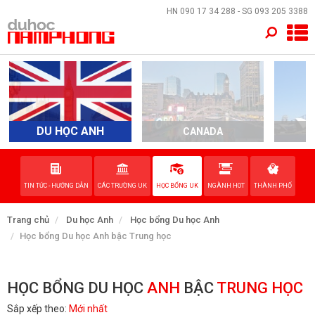
×
HN
090 17 34 288
- SG
093 205 3388
TRANG CHỦ
QUỐC GIA
EVENTS
DU HỌC ANH
CANADA
A
DỊCH VỤ
TIN TỨC - HƯỚNG DẪN
CÁC TRƯỜNG UK
HỌC BỔNG UK
NGÀNH HOT
THÀNH PHỐ
VỀ NAM PHONG
Trang chủ
Du học Anh
Học bổng Du học Anh
LIÊN HỆ
Học bổng Du học Anh bậc Trung học
HỌC BỔNG DU HỌC
ANH
BẬC
TRUNG HỌC
Sắp xếp theo:
Mới nhất