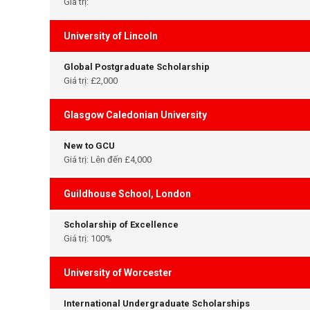
Giá trị:
University of Lincoln
Global Postgraduate Scholarship
Giá trị: £2,000
Glasgow Caledonian University
New to GCU
Giá trị: Lên đến £4,000
Guildhouse School, London
Scholarship of Excellence
Giá trị: 100%
University of Worcester
International Undergraduate Scholarships