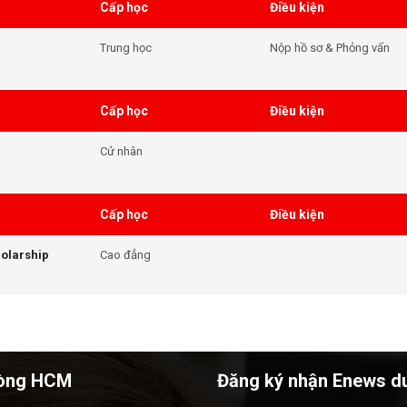
Cấp học
Điều kiện
viên đã nhân học bổng
đầu vào đủ điều kiện.
Trung học
Nộp hồ sơ & Phỏng vấn
Cấp học
Điều kiện
Cử nhân
Cấp học
Điều kiện
olarship
Cao đẳng
òng HCM
Đăng ký nhận Enews d