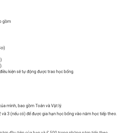
ao gồm
ci)
)
).
 điều kiện sẽ tự động được trao học bổng.
của mình, bao gồm Toán và Vật lý.
2 và 3 (nếu có) để được gia hạn học bổng vào năm học tiếp theo.
g năm đầu tiên của bạn và £ 500 trong những năm tiếp theo