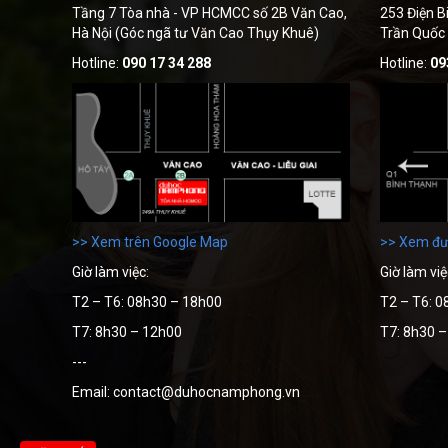
Tầng 7 Tòa nhà - VP HCMCC số 2B Văn Cao,
253 Điện B
Hà Nội (Góc ngã tư Văn Cao Thụy Khuê)
Trần Quốc
Hotline:
090 17 34 288
Hotline:
09
>> Xem trên Google Map
>> Xem đư
Giờ làm việc:
Giờ làm việ
T2 – T6: 08h30 – 18h00
T2 – T6: 0
T7: 8h30 – 12h00
T7: 8h30 
---
Email: contact@duhocnamphong.vn