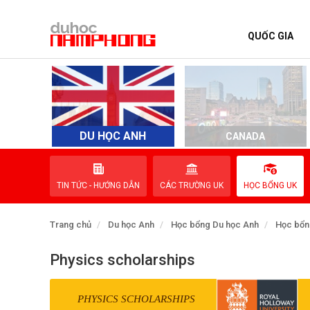
QUỐC GIA
TRANG CHỦ
QUỐC GIA
EVENTS
DU HỌC ANH
D
CANADA
DỊCH VỤ
TIN TỨC - HƯỚNG DẪN
CÁC TRƯỜNG UK
HỌC BỔNG UK
VỀ NAM PHONG
Trang chủ
Du học Anh
Học bổng Du học Anh
Học bổn
LIÊN HỆ
Physics scholarships
PHYSICS SCHOLARSHIPS