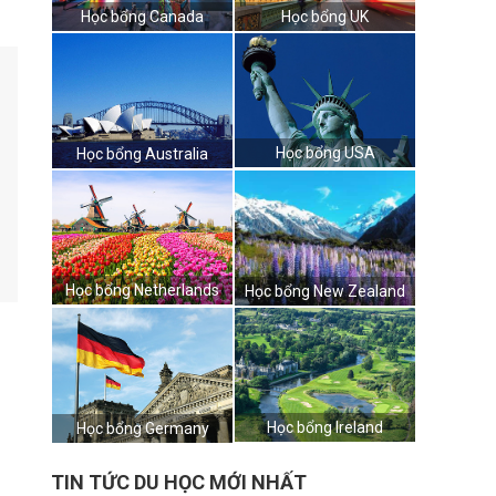
Học bổng Canada
Học bổng UK
Học bổng USA
Học bổng Australia
Học bổng Netherlands
Học bổng New Zealand
Học bổng Ireland
Học bổng Germany
TIN TỨC DU HỌC MỚI NHẤT