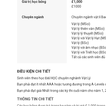
Giá trị học bổng
£1,000
£1000
Chuyên ngành
Chuyên ngành vật lí B
Vật lý (MSci)
Vật lý thiên văn (MSci)
Vật lý lý thuyết (MSci)
Vật lý với Vật lý Hạt (MS
Vật lý (BSc)
Vật lý với âm nhạc (BSc
Vật lý với Triết học (BSc
Tất cả các sinh viên đủ
ĐIỀU KIỆN CHI TIẾT
Sinh viên theo học ĐẠI HỌC chuyên nghành Vật Lý
Bạn phải đạt ít nhất AAA hoặc tương đương trong A-Levels 
Bạn phải đạt giải Nhất trong các kỳ thi cuối năm cho năm 1, 
THÔNG TIN CHI TIẾT
Các học bổng được trả trong ba năm và trị giá £ 1.000 tron