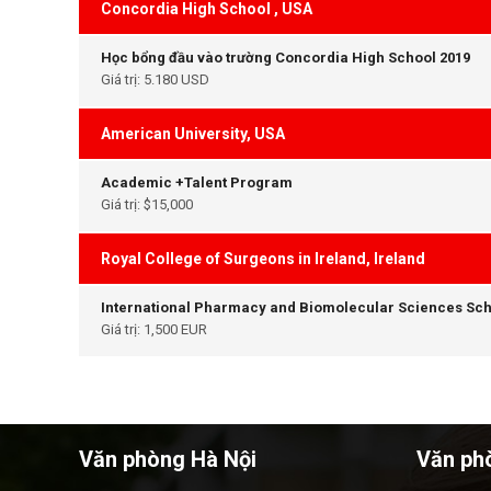
Concordia High School , USA
Học bổng đầu vào trường Concordia High School 2019
Giá trị: 5.180 USD
American University, USA
Academic +Talent Program
Giá trị: $15,000
Royal College of Surgeons in Ireland, Ireland
International Pharmacy and Biomolecular Sciences Sch
Giá trị: 1,500 EUR
Văn phòng Hà Nội
Văn ph