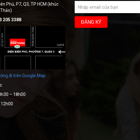
iên Phủ, P7, Q3, TP HCM (khúc
 Thảo)
3 205 3388
ờng đi trên Google Map
c:
8h30 – 18h00
– 12h00