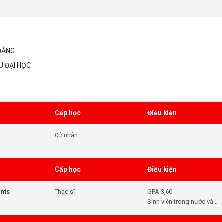
ĐẲNG
U ĐẠI HỌC
Cấp học
Điều kiện
Cử nhân
Cấp học
Điều kiện
nts
Thạc sĩ
GPA 3,60
Sinh viên trong nước và
quốc tế hiện tại trong
chương trình MBA; Sinh