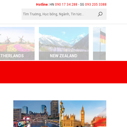
×
Hotline:
HN
090 17 34 288
- SG
093 205 3388
ETHERLANDS
NEW ZEALAND
GERMAN