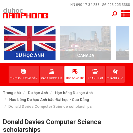
×
HN
090 17 34 288
- SG
093 205 3388
TRANG CHỦ
QUỐC GIA
EVENTS
DU HỌC ANH
CANADA
A
DỊCH VỤ
TIN TỨC - HƯỚNG DẪN
CÁC TRƯỜNG UK
HỌC BỔNG UK
NGÀNH HOT
THÀNH PHỐ
VỀ NAM PHONG
Trang chủ
Du học Anh
Học bổng Du học Anh
LIÊN HỆ
Học bổng Du học Anh bậc Đại học - Cao Đẳng
Donald Davies Computer Science scholarships
Donald Davies Computer Science
scholarships