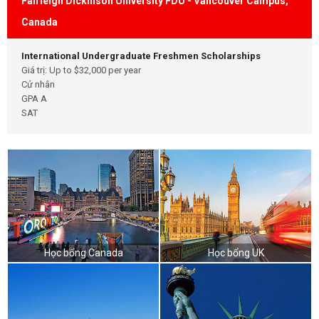
Fairleigh Dickinson University FDU - Vancouver Campus,
Canada
International Undergraduate Freshmen Scholarships
Giá trị: Up to $32,000 per year
Cử nhân
GPA A
SAT
Học bổng Canada
Học bổng UK