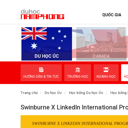
QUỐC GIA
TRANG CHỦ
QUỐC GIA
EVENTS
DU HỌC ÚC
D
CANADA
DỊCH VỤ
HƯỚNG DẪN & TIN TỨC
TRƯỜNG HỌC
NGÀNH HỌC
H
VỀ NAM PHONG
Trang chủ
Du học Úc
Học bổng Du học Úc
Học bổng 
LIÊN HỆ
Swinburne X LinkedIn International 
SWINBURNE X LINKEDIN INTERNATIONAL PROG