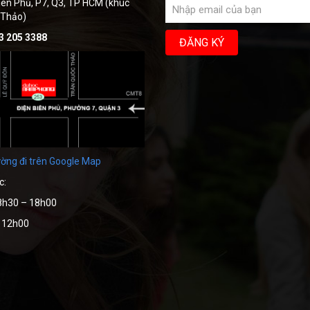
iên Phủ, P7, Q3, TP HCM (khúc
 Thảo)
3 205 3388
ờng đi trên Google Map
c:
8h30 – 18h00
– 12h00