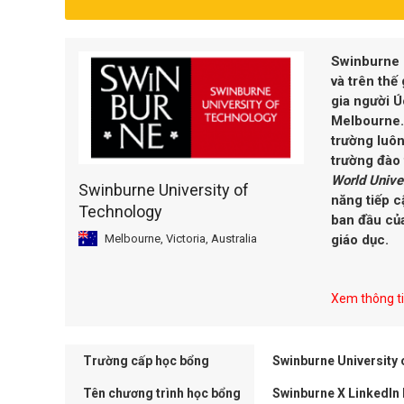
Swinburne 
và trên thế
gia người 
Melbourne. 
trường luôn
trường đào 
World Unive
Swinburne University of
năng tiếp c
Technology
ban đầu củ
Melbourne, Victoria, Australia
giáo dục.
Xem thông tin
Trường cấp học bổng
Swinburne University
Tên chương trình học bổng
Swinburne X LinkedIn