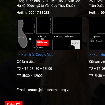
Tầng 7 Tòa nhà - VP HCMCC số 2B Văn Cao,
253 Điện B
Hà Nội (Góc ngã tư Văn Cao Thụy Khuê)
Trần Quốc
Hotline:
090 17 34 288
Hotline:
09
>> Xem trên Google Map
>> Xem đư
Giờ làm việc:
Giờ làm việ
T2 – T6: 08h30 – 18h00
T2 – T6: 0
T7: 8h30 – 12h00
T7: 8h30 
---
Email: contact@duhocnamphong.vn
ĐĂNG KÝ