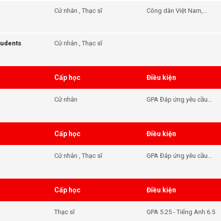
Cử nhân , Thạc sĩ
Công dân Việt Nam,
thường cư trú tại Việt
Nam và chưa thực hiện
bất kỳ nghiên cứu nào tại
tudents
Cử nhân , Thạc sĩ
Úc. Những người học
tiếng Anh ở Úc vẫn đủ
điều kiện để nộp đơn.
Cấp học
Điều kiện
Cử nhân
GPA Đáp ứng yêu cầu
đầu vào của khóa học -
Tiếng Anh Đáp ứng yêu
cầu đầu vào của khóa
Cấp học
Điều kiện
học
Cử nhân , Thạc sĩ
GPA Đáp ứng yêu cầu
đầu vào của khóa học -
Tiếng Anh Đáp ứng yêu
cầu đầu vào của khóa
Cấp học
Điều kiện
học
Thạc sĩ
GPA 5.25 - Tiếng Anh 6.5