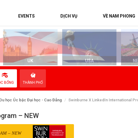
EVENTS
DỊCH VỤ
VỀ NAM PHONG
UK
USA
N
ỌC BỔNG
THÀNH PHỐ
Du học Úc bậc Đại học - Cao Đẳng
Swinburne X LinkedIn International 
Program – NEW
RAM – NEW