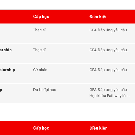
Cấp học
Điều kiện
Thạc sĩ
GPA Đáp ứng yêu cầu
đầu vào của khóa học -
Tiếng Anh Đáp ứng yêu
cầu đầu vào của khóa
arship
Thạc sĩ
GPA Đáp ứng yêu cầu
học
đầu vào của khóa học -
Tiếng Anh Đáp ứng yêu
cầu đầu vào của khóa
olarship
Cử nhân
GPA Đáp ứng yêu cầu
học
đầu vào của khóa học -
Tiếng Anh Đáp ứng yêu
cầu đầu vào của khóa
ip
Dự bị đại học
GPA Đáp ứng yêu cầu
học
đầu vào của khóa học -
Học khóa Pathway lên
Tiếng Anh Đáp ứng yêu
Đại học
cầu đầu vào của khóa
học
Cấp học
Điều kiện