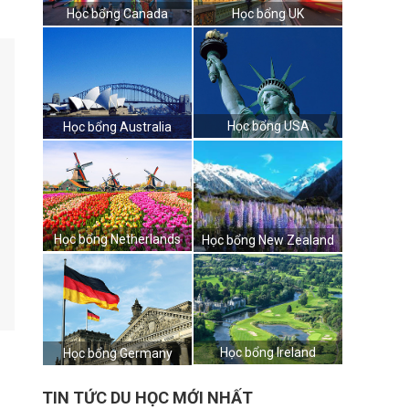
Học bổng Canada
Học bổng UK
Học bổng USA
Học bổng Australia
Học bổng Netherlands
Học bổng New Zealand
Học bổng Ireland
Học bổng Germany
TIN TỨC DU HỌC MỚI NHẤT