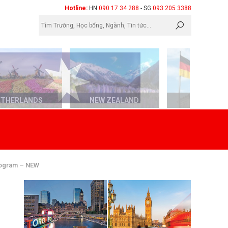
×
Hotline:
HN
090 17 34 288
- SG
093 205 3388
ETHERLANDS
NEW ZEALAND
GERMAN
Program – NEW