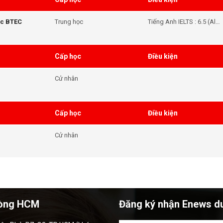
ặc BTEC
Trung học
Tiếng Anh IELTS : 6.5 (All
skill)
Cấp học
Điều kiện
Cử nhân
Cấp học
Điều kiện
Cử nhân
òng HCM
Đăng ký nhận Enews d