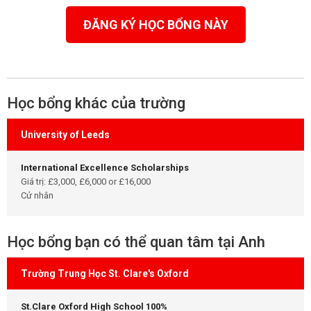
ĐĂNG KÝ HỌC BỔNG NÀY
Học bổng khác của trường
University of Leeds
International Excellence Scholarships
Giá trị: £3,000, £6,000 or £16,000
Cử nhân
Học bổng bạn có thể quan tâm tại Anh
Trường Trung Học St. Clare's Oxford
St.Clare Oxford High School 100%