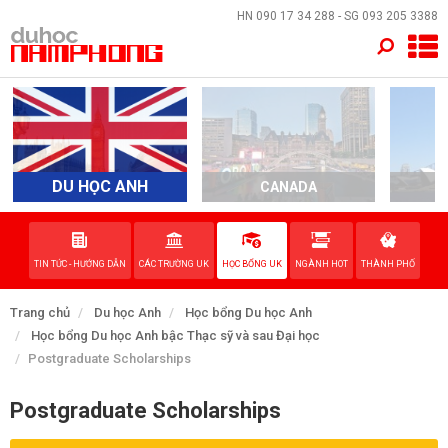
×
HN
090 17 34 288
- SG
093 205 3388
TRANG CHỦ
QUỐC GIA
EVENTS
DU HỌC ANH
CANADA
A
DỊCH VỤ
TIN TỨC - HƯỚNG DẪN
CÁC TRƯỜNG UK
HỌC BỔNG UK
NGÀNH HOT
THÀNH PHỐ
VỀ NAM PHONG
Trang chủ
Du học Anh
Học bổng Du học Anh
LIÊN HỆ
Học bổng Du học Anh bậc Thạc sỹ và sau Đại học
Postgraduate Scholarships
Postgraduate Scholarships