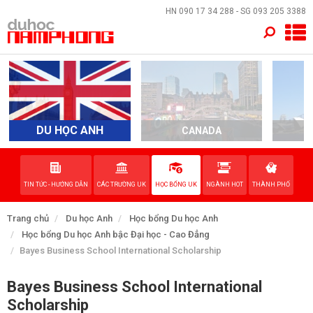
×
HN
090 17 34 288
- SG
093 205 3388
TRANG CHỦ
QUỐC GIA
EVENTS
DU HỌC ANH
CANADA
A
DỊCH VỤ
TIN TỨC - HƯỚNG DẪN
CÁC TRƯỜNG UK
HỌC BỔNG UK
NGÀNH HOT
THÀNH PHỐ
VỀ NAM PHONG
Trang chủ
Du học Anh
Học bổng Du học Anh
LIÊN HỆ
Học bổng Du học Anh bậc Đại học - Cao Đẳng
Bayes Business School International Scholarship
Bayes Business School International
Scholarship