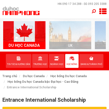
×
HN
090 17 34 288
- SG
093 205 3388
TRANG CHỦ
QUỐC GIA
EVENTS
DU HỌC CANADA
UK
A
DỊCH VỤ
TIN TỨC & HƯỚNG DẪN
TRƯỜNG HỌC
NGÀNH HỌC
HỌC BỔNG
BANG & THÀNH PHỐ
VỀ NAM PHONG
Trang chủ
Du học Canada
Học bổng Du học Canada
LIÊN HỆ
Học bổng Du học Canada bậc Đại học - Cao Đẳng
Entrance International Scholarship
Entrance International Scholarship