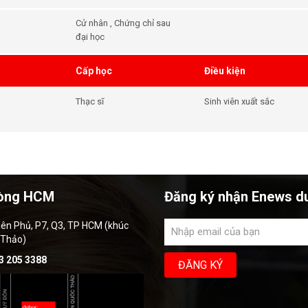
Cử nhân , Chứng chỉ sau
đại học
Cấp học
Điều kiện
Thạc sĩ
Sinh viên xuất sắc
òng HCM
Đăng ký nhận Enews d
iên Phủ, P7, Q3, TP HCM (khúc
 Thảo)
3 205 3388