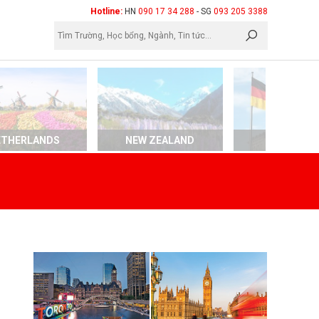
×
Hotline:
HN
090 17 34 288
- SG
093 205 3388
ETHERLANDS
NEW ZEALAND
GERMAN