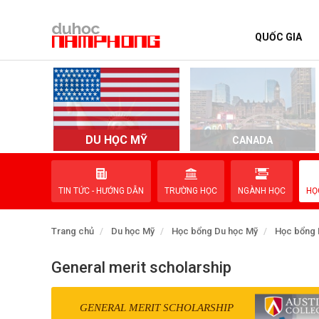
QUỐC GIA
TRANG CHỦ
QUỐC GIA
EVENTS
DU HỌC MỸ
D
CANADA
DỊCH VỤ
TIN TỨC - HƯỚNG DẪN
TRƯỜNG HỌC
NGÀNH HỌC
HỌ
VỀ NAM PHONG
Trang chủ
Du học Mỹ
Học bổng Du học Mỹ
Học bổng 
LIÊN HỆ
General merit scholarship
GENERAL MERIT SCHOLARSHIP