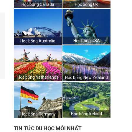
Học bổng Canada
Học bổng UK
Học bổng USA
Học bổng Australia
Học bổng Netherlands
Học bổng New Zealand
Học bổng Ireland
Học bổng Germany
TIN TỨC DU HỌC MỚI NHẤT