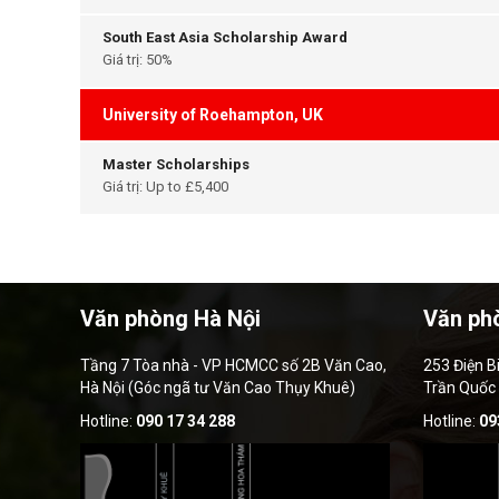
South East Asia Scholarship Award
Giá trị: 50%
University of Roehampton, UK
Master Scholarships
Giá trị: Up to £5,400
Văn phòng Hà Nội
Văn ph
Tầng 7 Tòa nhà - VP HCMCC số 2B Văn Cao,
253 Điện B
Hà Nội (Góc ngã tư Văn Cao Thụy Khuê)
Trần Quốc
Hotline:
090 17 34 288
Hotline:
09