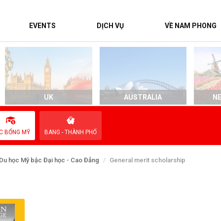
EVENTS
DỊCH VỤ
VỀ NAM PHONG
UK
AUSTRALIA
N
C BỔNG MỸ
BANG - THÀNH PHỐ
Du học Mỹ bậc Đại học - Cao Đẳng
General merit scholarship