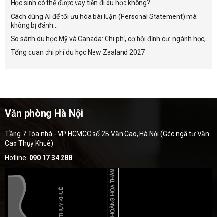
Học sinh có thể được vay tiền đi du học không?
Cách dùng AI để tối ưu hóa bài luận (Personal Statement) mà
không bị đánh...
So sánh du học Mỹ và Canada: Chi phí, cơ hội định cư, ngành học,...
Tổng quan chi phí du học New Zealand 2027
Văn phòng Hà Nội
Tầng 7 Tòa nhà - VP HCMCC số 2B Văn Cao, Hà Nội (Góc ngã tư Văn
Cao Thụy Khuê)
Hotline:
090 17 34 288