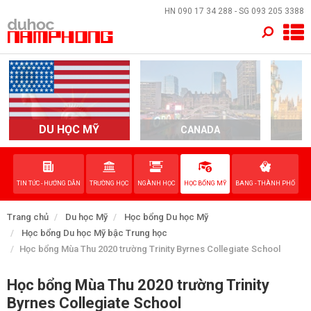
×
HN
090 17 34 288
- SG
093 205 3388
TRANG CHỦ
QUỐC GIA
EVENTS
DU HỌC MỸ
CANADA
DỊCH VỤ
TIN TỨC - HƯỚNG DẪN
TRƯỜNG HỌC
NGÀNH HỌC
HỌC BỔNG MỸ
BANG - THÀNH PHỐ
VỀ NAM PHONG
Trang chủ
Du học Mỹ
Học bổng Du học Mỹ
LIÊN HỆ
Học bổng Du học Mỹ bậc Trung học
Học bổng Mùa Thu 2020 trường Trinity Byrnes Collegiate School
Học bổng Mùa Thu 2020 trường Trinity
Byrnes Collegiate School