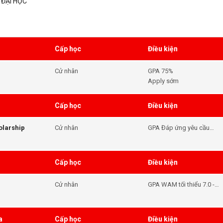
 ĐẠI HỌC
Cấp học
Điều kiện
Cử nhân
GPA 75%
Apply sớm
Cấp học
Điều kiện
olarship
Cử nhân
GPA Đáp ứng yêu cầu
đầu vào của khóa học -
Tiếng Anh Đáp ứng yêu
cầu đầu vào của khóa
Cấp học
Điều kiện
học
Cử nhân
GPA WAM tối thiểu 7.0 -
Tiếng Anh IELTS 6.0( no
band under 6.0
a
Cấp học
Điều kiện