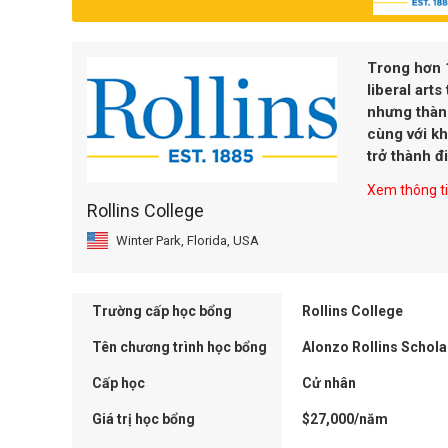
Trong hơn 1
liberal art
nhưng thành
cùng với kh
trở thành đ
Xem thông tin
Rollins College
Winter Park, Florida, USA
Trường cấp học bổng
Rollins College
Tên chương trình học bổng
Alonzo Rollins Schola
Cấp học
Cử nhân
Giá trị học bổng
$27,000/năm