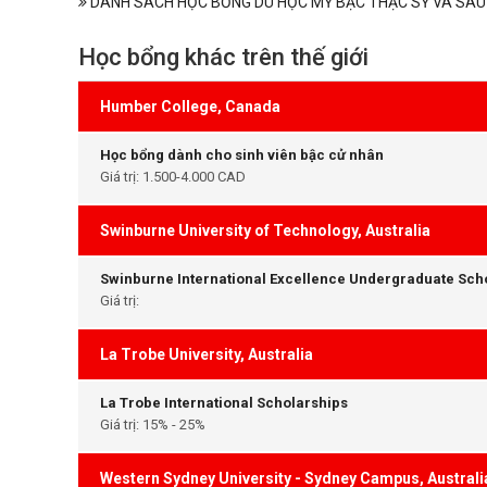
DANH SÁCH HỌC BỔNG DU HỌC MỸ BẬC THẠC SỸ VÀ SAU
Học bổng khác trên thế giới
Humber College, Canada
Học bổng dành cho sinh viên bậc cử nhân
Giá trị: 1.500-4.000 CAD
Swinburne University of Technology, Australia
Swinburne International Excellence Undergraduate Sch
Giá trị:
La Trobe University, Australia
La Trobe International Scholarships
Giá trị: 15% - 25%
Western Sydney University - Sydney Campus, Australi