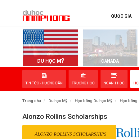
QUỐC GIA
TRANG CHỦ
QUỐC GIA
EVENTS
DU HỌC MỸ
D
CANADA
DỊCH VỤ
TIN TỨC - HƯỚNG DẪN
TRƯỜNG HỌC
NGÀNH HỌC
HỌ
VỀ NAM PHONG
Trang chủ
Du học Mỹ
Học bổng Du học Mỹ
Học bổng 
LIÊN HỆ
Alonzo Rollins Scholarships
ALONZO ROLLINS SCHOLARSHIPS