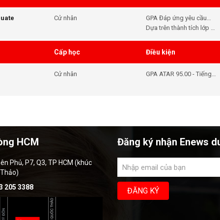
duate
Cử nhân
GPA Đáp ứng yêu cầu
học bổng - Tiếng Anh
Dựa trên thành tích lớp 12
Đáp ứng yêu cầu học
để xét
bổng
Cấp học
Điều kiện
Cử nhân
GPA ATAR 95.00 - Tiếng
Anh Đáp ứng yêu cầu
đầu vào của khóa học
òng HCM
Đăng ký nhận Enews d
iên Phủ, P7, Q3, TP HCM (khúc
 Thảo)
3 205 3388