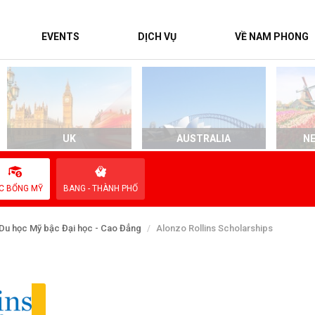
EVENTS
DỊCH VỤ
VỀ NAM PHONG
UK
AUSTRALIA
N
C BỔNG MỸ
BANG - THÀNH PHỐ
Du học Mỹ bậc Đại học - Cao Đẳng
Alonzo Rollins Scholarships