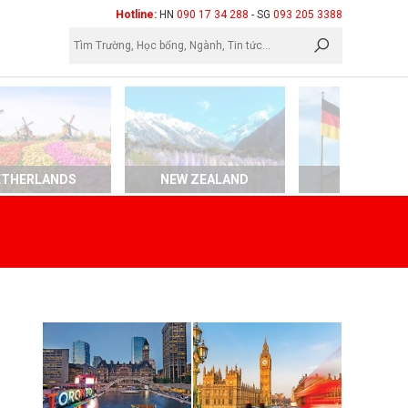
×
Hotline:
HN
090 17 34 288
- SG
093 205 3388
ETHERLANDS
NEW ZEALAND
GERMAN