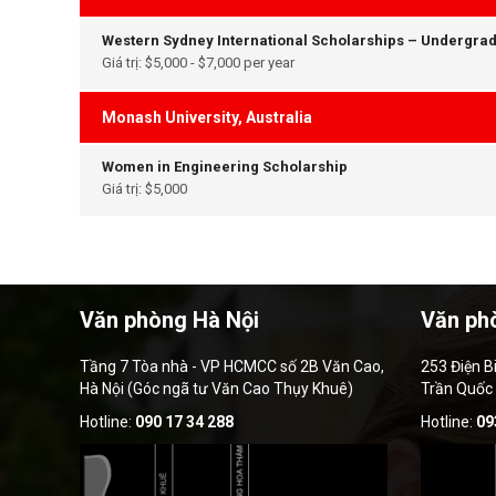
Western Sydney International Scholarships – Undergra
Giá trị: $5,000 - $7,000 per year
Monash University, Australia
Women in Engineering Scholarship
Giá trị: $5,000
Văn phòng Hà Nội
Văn ph
Tầng 7 Tòa nhà - VP HCMCC số 2B Văn Cao,
253 Điện B
Hà Nội (Góc ngã tư Văn Cao Thụy Khuê)
Trần Quốc
Hotline:
090 17 34 288
Hotline:
09