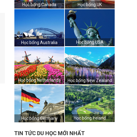
Học bổng Canada
Học bổng UK
Học bổng USA
Học bổng Australia
Học bổng Netherlands
Học bổng New Zealand
Học bổng Ireland
Học bổng Germany
TIN TỨC DU HỌC MỚI NHẤT