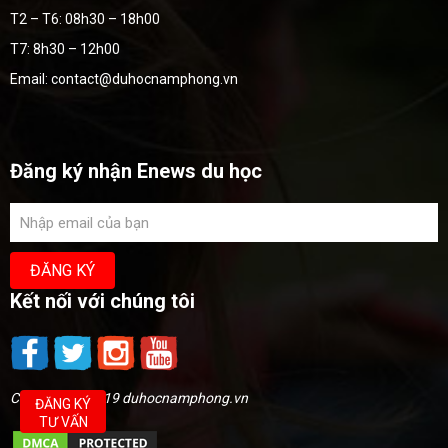
T2 – T6: 08h30 – 18h00
T7: 8h30 – 12h00
Email: contact@duhocnamphong.vn
Đăng ký nhận Enews du học
Kết nối với chúng tôi
Copyright @2019 duhocnamphong.vn
ĐĂNG KÝ
TƯ VẤN