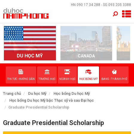
×
HN
090 17 34 288
- SG
093 205 3388
TRANG CHỦ
QUỐC GIA
EVENTS
DU HỌC MỸ
CANADA
DỊCH VỤ
TIN TỨC - HƯỚNG DẪN
TRƯỜNG HỌC
NGÀNH HỌC
HỌC BỔNG MỸ
BANG - THÀNH PHỐ
VỀ NAM PHONG
Trang chủ
Du học Mỹ
Học bổng Du học Mỹ
LIÊN HỆ
Học bổng Du học Mỹ bậc Thạc sỹ và sau Đại học
Graduate Presidential Scholarship
Graduate Presidential Scholarship