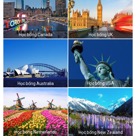
Học bổng Canada
Học bổng UK
Học bổng USA
Học bổng Australia
Học bổng Netherlands
Học bổng New Zealand