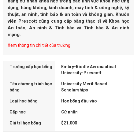
bằng cử nhân khoa học trong các lĩnh vực khoa học ứng
dụng, hàng không, kinh doanh, máy tính & công nghệ, kỹ
thuật, an ninh, tình báo & an toàn và không gian. Khuôn
viên Prescott cũng cung cấp bằng thạc sĩ về Khoa học
An toàn, An ninh & Tình báo và Tình báo & An ninh
mạng.
Xem thông tin chi tiết của trường
Trường cấp học bổng
Embry-Riddle Aeronautical
University-Prescott
Tên chương trình học
University Merit Based
bổng
Scholarships
Loại học bổng
Học bổng đầu vào
Cấp học
Cử nhân
Giá trị học bổng
$21,000