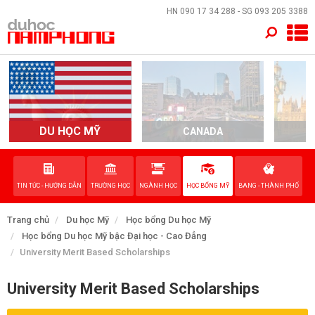
×
HN
090 17 34 288
- SG
093 205 3388
TRANG CHỦ
QUỐC GIA
EVENTS
DU HỌC MỸ
CANADA
DỊCH VỤ
TIN TỨC - HƯỚNG DẪN
TRƯỜNG HỌC
NGÀNH HỌC
HỌC BỔNG MỸ
BANG - THÀNH PHỐ
VỀ NAM PHONG
Trang chủ
Du học Mỹ
Học bổng Du học Mỹ
LIÊN HỆ
Học bổng Du học Mỹ bậc Đại học - Cao Đẳng
University Merit Based Scholarships
University Merit Based Scholarships