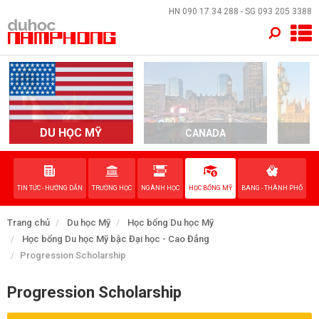
×
HN
090 17 34 288
- SG
093 205 3388
TRANG CHỦ
QUỐC GIA
EVENTS
DU HỌC MỸ
CANADA
DỊCH VỤ
TIN TỨC - HƯỚNG DẪN
TRƯỜNG HỌC
NGÀNH HỌC
HỌC BỔNG MỸ
BANG - THÀNH PHỐ
VỀ NAM PHONG
Trang chủ
Du học Mỹ
Học bổng Du học Mỹ
LIÊN HỆ
Học bổng Du học Mỹ bậc Đại học - Cao Đẳng
Progression Scholarship
Progression Scholarship