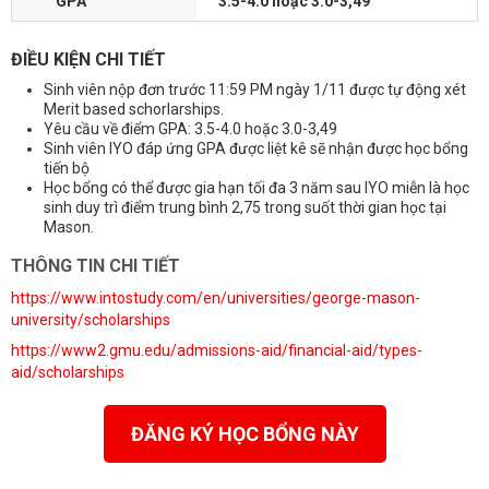
GPA
3.5-4.0 hoặc 3.0-3,49
ĐIỀU KIỆN CHI TIẾT
Sinh viên nộp đơn trước 11:59 PM ngày 1/11 được tự động xét
Merit based schorlarships.
Yêu cầu về điểm GPA: 3.5-4.0 hoặc 3.0-3,49
Sinh viên IYO đáp ứng GPA được liệt kê sẽ nhận được học bổng
tiến bộ
Học bổng có thể được gia hạn tối đa 3 năm sau IYO miễn là học
sinh duy trì điểm trung bình 2,75 trong suốt thời gian học tại
Mason.
THÔNG TIN CHI TIẾT
https://www.intostudy.com/en/universities/george-mason-
university/scholarships
https://www2.gmu.edu/admissions-aid/financial-aid/types-
aid/scholarships
ĐĂNG KÝ HỌC BỔNG NÀY