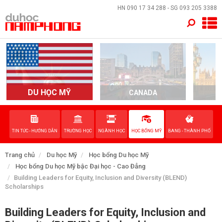
×
HN
090 17 34 288
- SG
093 205 3388
TRANG CHỦ
QUỐC GIA
EVENTS
DU HỌC MỸ
CANADA
DỊCH VỤ
TIN TỨC - HƯỚNG DẪN
TRƯỜNG HỌC
NGÀNH HỌC
HỌC BỔNG MỸ
BANG - THÀNH PHỐ
VỀ NAM PHONG
Trang chủ
Du học Mỹ
Học bổng Du học Mỹ
LIÊN HỆ
Học bổng Du học Mỹ bậc Đại học - Cao Đẳng
Building Leaders for Equity, Inclusion and Diversity (BLEND)
Scholarships
Building Leaders for Equity, Inclusion and