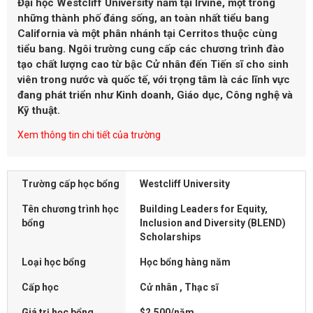
Đại học Westcliff University nằm tại Irvine, một trong
những thành phố đáng sống, an toàn nhất tiểu bang
California và một phân nhánh tại Cerritos thuộc cùng
tiểu bang. Ngôi trường cung cấp các chương trình đào
tạo chất lượng cao từ bậc Cử nhân đến Tiến sĩ cho sinh
viên trong nước và quốc tế, với trọng tâm là các lĩnh vực
đang phát triển như Kinh doanh, Giáo dục, Công nghệ và
Kỹ thuật.
Xem thông tin chi tiết của trường
Trường cấp học bổng
Westcliff University
Tên chương trình học
Building Leaders for Equity,
bổng
Inclusion and Diversity (BLEND)
Scholarships
Loại học bổng
Học bổng hàng năm
Cấp học
Cử nhân , Thạc sĩ
Giá trị học bổng
$2,500/năm