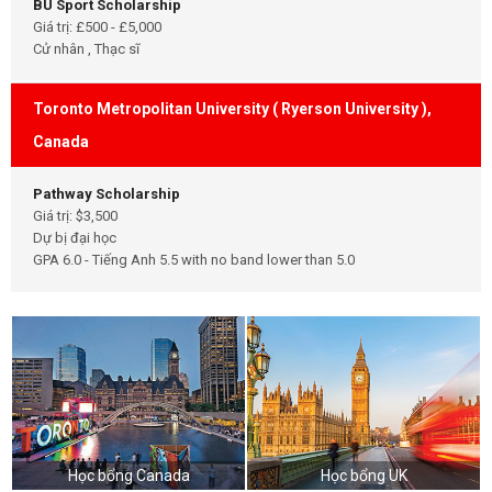
BU Sport Scholarship
Giá trị: £500 - £5,000
Cử nhân , Thạc sĩ
Toronto Metropolitan University ( Ryerson University ),
Canada
Pathway Scholarship
Giá trị: $3,500
Dự bị đại học
GPA 6.0 - Tiếng Anh 5.5 with no band lower than 5.0
Học bổng Canada
Học bổng UK