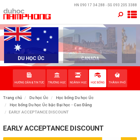
×
HN
090 17 34 288
- SG
093 205 3388
TRANG CHỦ
QUỐC GIA
EVENTS
DU HỌC ÚC
CANADA
DỊCH VỤ
HƯỚNG DẪN & TIN TỨC
TRƯỜNG HỌC
NGÀNH HỌC
HỌC BỔNG
THÀNH PHỐ
VỀ NAM PHONG
Trang chủ
Du học Úc
Học bổng Du học Úc
LIÊN HỆ
Học bổng Du học Úc bậc Đại học - Cao Đẳng
EARLY ACCEPTANCE DISCOUNT
EARLY ACCEPTANCE DISCOUNT