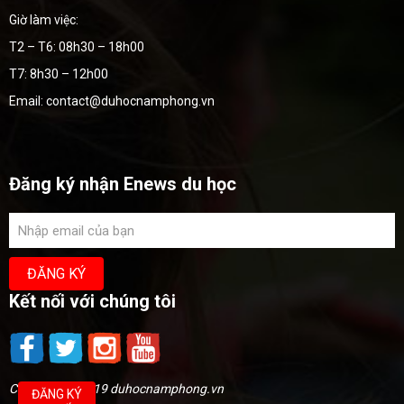
Giờ làm việc:
T2 – T6: 08h30 – 18h00
T7: 8h30 – 12h00
Email: contact@duhocnamphong.vn
Đăng ký nhận Enews du học
Kết nối với chúng tôi
Copyright @2019 duhocnamphong.vn
ĐĂNG KÝ