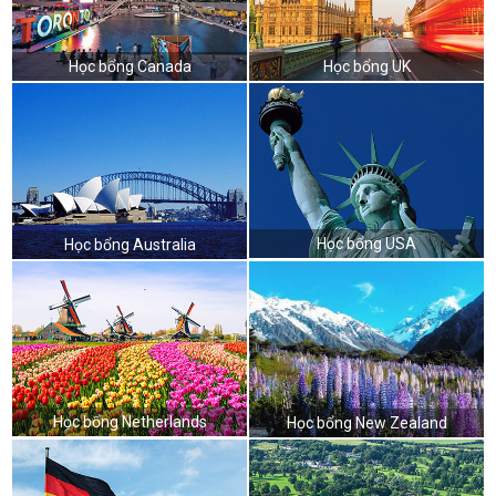
Học bổng Canada
Học bổng UK
Học bổng USA
Học bổng Australia
Học bổng Netherlands
Học bổng New Zealand