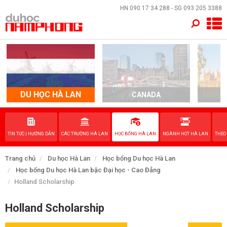
×
HN
090 17 34 288
- SG
093 205 3388
TRANG CHỦ
QUỐC GIA
EVENTS
DU HỌC HÀ LAN
CANADA
DỊCH VỤ
TIN TỨC | HƯỚNG DẪN
CÁC TRƯỜNG HÀ LAN
HỌC BỔNG HÀ LAN
NGÀNH HOT HÀ LAN
THEO
VỀ NAM PHONG
Trang chủ
Du học Hà Lan
Học bổng Du học Hà Lan
LIÊN HỆ
Học bổng Du học Hà Lan bậc Đại học - Cao Đẳng
Holland Scholarship
Holland Scholarship