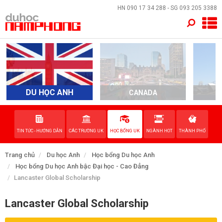
×
HN
090 17 34 288
- SG
093 205 3388
TRANG CHỦ
QUỐC GIA
EVENTS
DU HỌC ANH
CANADA
A
DỊCH VỤ
TIN TỨC - HƯỚNG DẪN
CÁC TRƯỜNG UK
HỌC BỔNG UK
NGÀNH HOT
THÀNH PHỐ
VỀ NAM PHONG
Trang chủ
Du học Anh
Học bổng Du học Anh
LIÊN HỆ
Học bổng Du học Anh bậc Đại học - Cao Đẳng
Lancaster Global Scholarship
Lancaster Global Scholarship