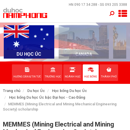
×
HN
090 17 34 288
- SG
093 205 3388
TRANG CHỦ
QUỐC GIA
EVENTS
DU HỌC ÚC
CANADA
DỊCH VỤ
HƯỚNG DẪN & TIN TỨC
TRƯỜNG HỌC
NGÀNH HỌC
HỌC BỔNG
THÀNH PHỐ
VỀ NAM PHONG
Trang chủ
Du học Úc
Học bổng Du học Úc
LIÊN HỆ
Học bổng Du học Úc bậc Đại học - Cao Đẳng
MEMMES (Mining Electrical and Mining Mechanical Engineering
Society) scholarship
MEMMES (Mining Electrical and Mining