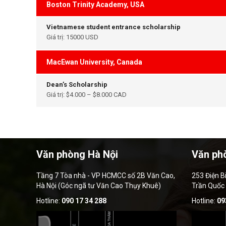
Boston Trinity Academy, USA
Vietnamese student entrance scholarship
Giá trị: 15000 USD
MacEwan University, Canada
Dean’s Scholarship
Giá trị: $4.000 – $8.000 CAD
Văn phòng Hà Nội
Văn ph
Tầng 7 Tòa nhà - VP HCMCC số 2B Văn Cao,
253 Điện B
Hà Nội (Góc ngã tư Văn Cao Thụy Khuê)
Trần Quốc
Hotline:
090 17 34 288
Hotline:
09