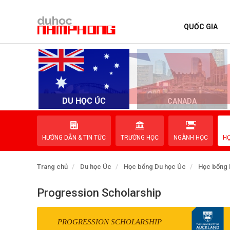
QUỐC GIA
TRANG CHỦ
QUỐC GIA
EVENTS
DU HỌC ÚC
D
CANADA
DỊCH VỤ
HƯỚNG DẪN & TIN TỨC
TRƯỜNG HỌC
NGÀNH HỌC
H
VỀ NAM PHONG
Trang chủ
Du học Úc
Học bổng Du học Úc
Học bổng 
LIÊN HỆ
Progression Scholarship
PROGRESSION SCHOLARSHIP