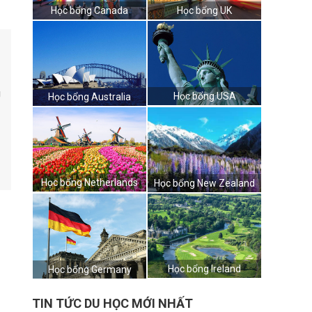
Học bổng Canada
Học bổng UK
g
Học bổng USA
Học bổng Australia
Học bổng Netherlands
Học bổng New Zealand
Học bổng Ireland
Học bổng Germany
TIN TỨC DU HỌC MỚI NHẤT