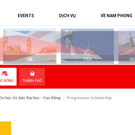
EVENTS
DỊCH VỤ
VỀ NAM PHONG
UK
USA
N
ỌC BỔNG
THÀNH PHỐ
Du học Úc bậc Đại học - Cao Đẳng
Progression Scholarship