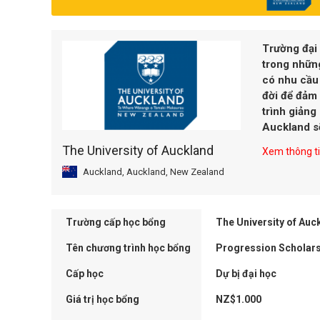
Trường đại
trong những
có nhu cầu 
đời để đảm
trình giảng
Auckland sẽ
The University of Auckland
Xem thông tin
Auckland, Auckland, New Zealand
Trường cấp học bổng
The University of Auc
Tên chương trình học bổng
Progression Scholar
Cấp học
Dự bị đại học
Giá trị học bổng
NZ$1.000