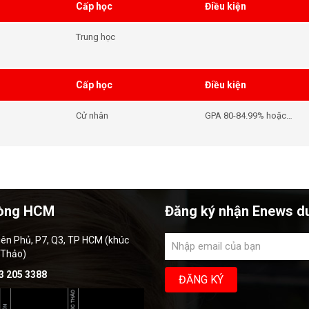
Cấp học
Điều kiện
Trung học
Cấp học
Điều kiện
Cử nhân
GPA 80-84.99% hoặc
3.50-3.69
òng HCM
Đăng ký nhận Enews d
iên Phủ, P7, Q3, TP HCM (khúc
 Thảo)
3 205 3388