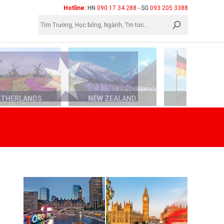
×
Hotline:
HN
090 17 34 288
- SG
093 205 3388
ETHERLANDS
NEW ZEALAND
GERMAN