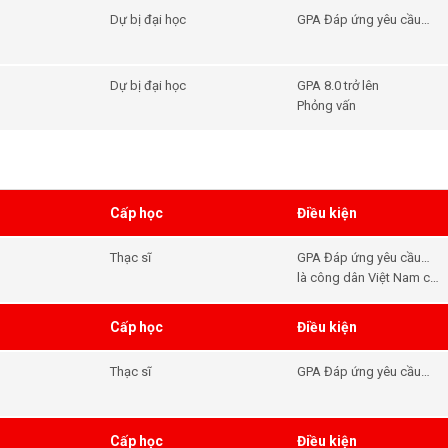
Dự bị đại học
GPA Đáp ứng yêu cầu
đầu vào của khóa học -
Tiếng Anh Đáp ứng yêu
cầu đầu vào của khóa
Dự bị đại học
GPA 8.0 trở lên
học
Phỏng vấn
Cấp học
Điều kiện
Thạc sĩ
GPA Đáp ứng yêu cầu
đầu vào của khóa học -
là công dân Việt Nam cư
Tiếng Anh Đáp ứng yêu
trú tại Việt Nam đã hoàn
cầu đầu vào của khóa
thành chương trình học
Cấp học
Điều kiện
học
đại học,
Thạc sĩ
GPA Đáp ứng yêu cầu
học bổng - Tiếng Anh
Đáp ứng yêu cầu học
bổng
Cấp học
Điều kiện