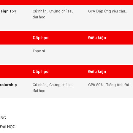
esign 15%
Cử nhân , Chứng chỉ sau
GPA Đáp ứng yêu cầu
đại học
đầu vào của khóa học -
Tiếng Anh Đáp ứng yêu
cầu đầu vào của khóa
học
Cấp học
Điều kiện
Thạc sĩ
Cấp học
Điều kiện
holarship
Cử nhân , Chứng chỉ sau
GPA 80% - Tiếng Anh Đáp
đại học
ứng yêu cầu đầu vào của
khóa học
ẲNG
ĐẠI HỌC